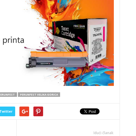
PERUNFEST
PERUNFEST VELIKA GORICA
Twitter
Idući članak