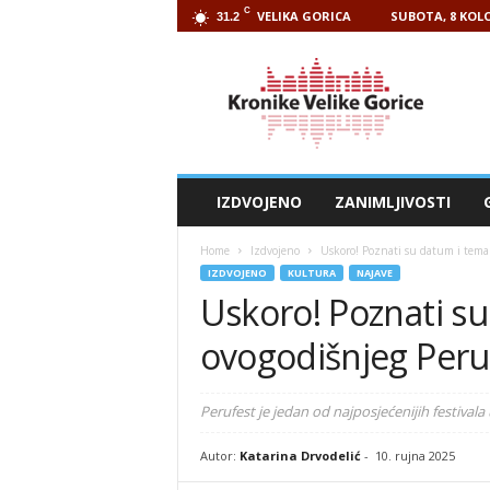
C
VELIKA GORICA
SUBOTA, 8 KOLO
31.2
Kronike
Velike
Gorice
IZDVOJENO
ZANIMLJIVOSTI
Home
Izdvojeno
Uskoro! Poznati su datum i tema
IZDVOJENO
KULTURA
NAJAVE
Uskoro! Poznati s
ovogodišnjeg Peru
Perufest je jedan od najposjećenijih festival
Autor:
Katarina Drvodelić
-
10. rujna 2025