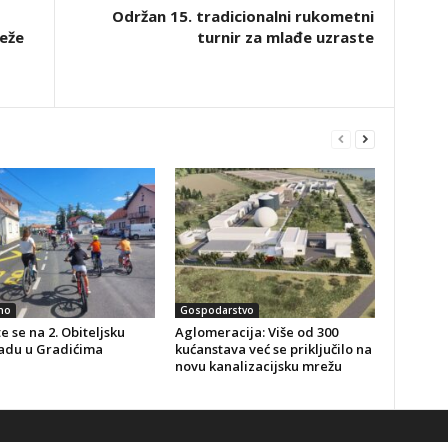
Održan 15. tradicionalni rukometni
ježe
turnir za mlađe uzraste
no
Gospodarstvo
te se na 2. Obiteljsku
Aglomeracija: Više od 300
jadu u Gradićima
kućanstava već se priključilo na
novu kanalizacijsku mrežu