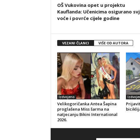
OŠ Vukovina opet u projektu
Kauflanda: Učenicima osigurano sv
voće i povrće cijele godine
VEZANI ČLANCI
VIŠE OD AUTORA
Izdvojeno
Izdvoje
Velikogoričanka Antea Šapina
Prijavi
proglašena Miss šarma na
bicikli
natjecanju Bikini International
2026.