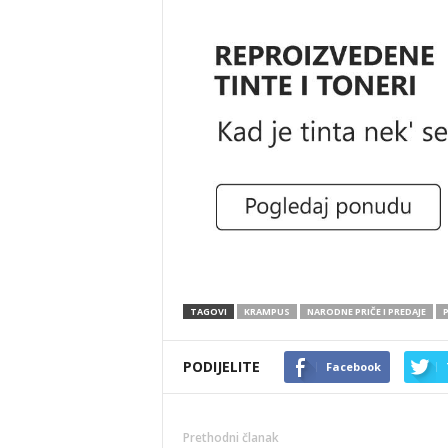
TAGOVI
KRAMPUS
NARODNE PRIČE I PREDAJE
PODIJELITE
Facebook
Prethodni članak