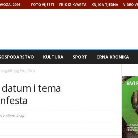
VOZA, 2026
FOTO VIJESTI
FRIK IZ KVARTA
KNJIGA TJEDNA
VIDEO VI
GOSPODARSTVO
KULTURA
SPORT
CRNA KRONIKA
 ovogodišnjeg Perunfesta
u datum i tema
nfesta
a u našem kraju