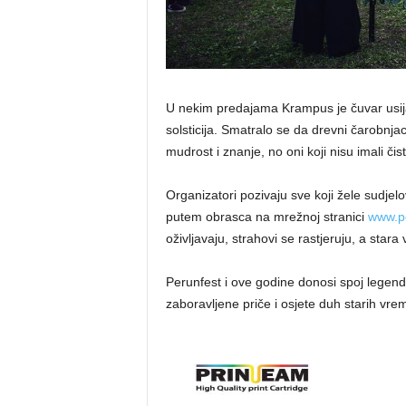
U nekim predajama Krampus je čuvar usija
solsticija. Smatralo se da drevni čarobnjac
mudrost i znanje, no oni koji nisu imali čis
Organizatori pozivaju sve koji žele sudjelo
putem obrasca na mrežnoj stranici
www.pe
oživljavaju, strahovi se rastjeruju, a star
Perunfest i ove godine donosi spoj legendi, 
zaboravljene priče i osjete duh starih vre