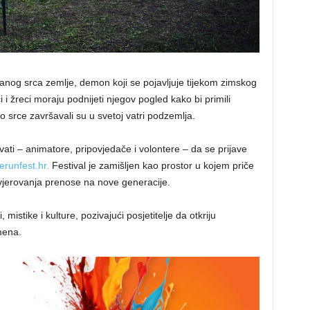
nog srca zemlje, demon koji se pojavljuje tijekom zimskog
i i žreci moraju podnijeti njegov pogled kako bi primili
to srce završavali su u svetoj vatri podzemlja.
vati – animatore, pripovjedače i volontere – da se prijave
runfest.hr.
Festival je zamišljen kao prostor u kojem priče
a vjerovanja prenose na nove generacije.
mistike i kulture, pozivajući posjetitelje da otkriju
mena.