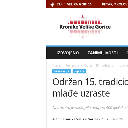
C
VELIKA GORICA
PETAK, 7 KOLOV
33.4
Kronike
Velike
Gorice
IZDVOJENO
ZANIMLJIVOSTI
Home
Rekreacija
Održan 15. tradicionalni rukome
REKREACIJA
VIJESTI
Održan 15. tradici
mlađe uzraste
Na turniru je nastupilo ukupno 400 dječaka i
Autor:
Kronike Velike Gorice
-
10. rujna 2025