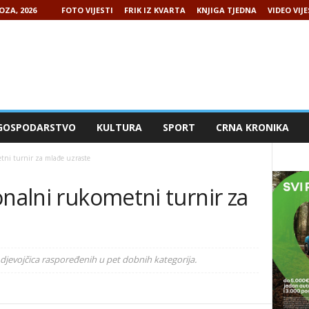
OZA, 2026
FOTO VIJESTI
FRIK IZ KVARTA
KNJIGA TJEDNA
VIDEO VIJE
GOSPODARSTVO
KULTURA
SPORT
CRNA KRONIKA
tni turnir za mlađe uzraste
onalni rukometni turnir za
 djevojčica raspoređenih u pet dobnih kategorija.