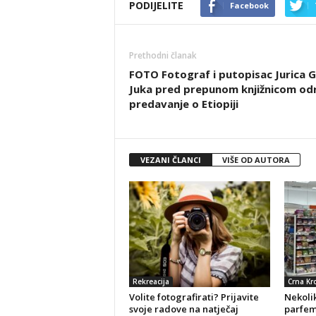
PODIJELITE
Facebook
Prethodni članak
FOTO Fotograf i putopisac Jurica G
Juka pred prepunom knjižnicom od
predavanje o Etiopiji
VEZANI ČLANCI
VIŠE OD AUTORA
Rekreacija
Crna Kr
Volite fotografirati? Prijavite
Nekolik
svoje radove na natječaj
parfeme