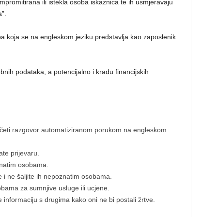
promitirana ili istekla osoba iskaznica te ih usmjeravaju
”.
oba koja se na engleskom jeziku predstavlja kao zaposlenik
bnih podataka, a potencijalno i krađu financijskih
očeti razgovor automatiziranom porukom na engleskom
te prijevaru.
znatim osobama.
 i ne šaljite ih nepoznatim osobama.
ama za sumnjive usluge ili ucjene.
te informaciju s drugima kako oni ne bi postali žrtve.