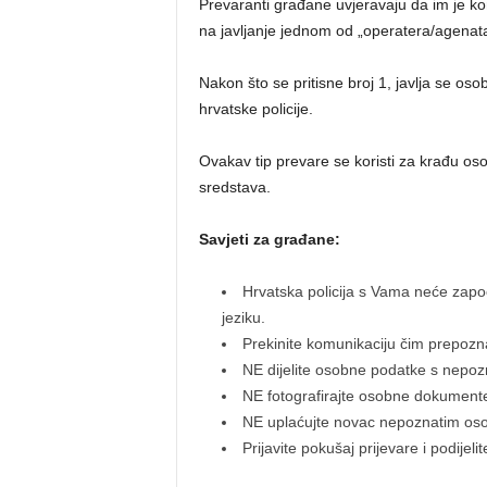
Prevaranti građane uvjeravaju da im je kom
na javljanje jednom od „operatera/agenata
Nakon što se pritisne broj 1, javlja se os
hrvatske policije.
Ovakav tip prevare se koristi za krađu oso
sredstava.
Savjeti za građane:
Hrvatska policija s Vama neće zap
jeziku.
Prekinite komunikaciju čim prepozna
NE dijelite osobne podatke s nepo
NE fotografirajte osobne dokumente
NE uplaćujte novac nepoznatim osob
Prijavite pokušaj prijevare i podijeli