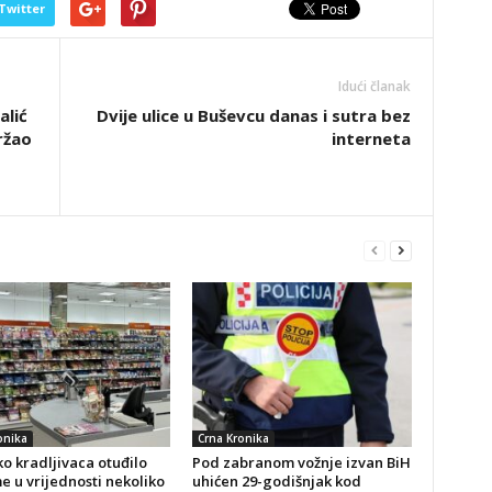
Twitter
Idući članak
alić
Dvije ulice u Buševcu danas i sutra bez
ržao
interneta
onika
Crna Kronika
o kradljivaca otuđilo
Pod zabranom vožnje izvan BiH
 u vrijednosti nekoliko
uhićen 29-godišnjak kod