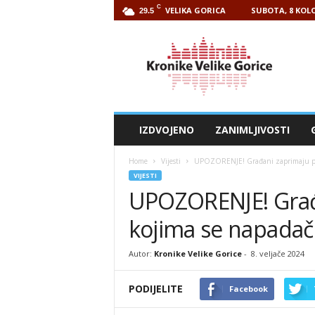
C
VELIKA GORICA
SUBOTA, 8 KOLO
29.5
Kronike
Velike
Gorice
IZDVOJENO
ZANIMLJIVOSTI
Home
Vijesti
UPOZORENJE! Građani zaprimaju pozi
VIJESTI
UPOZORENJE! Građ
kojima se napadač 
Autor:
Kronike Velike Gorice
-
8. veljače 2024
PODIJELITE
Facebook