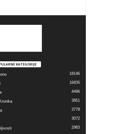
PULARNE KATEGORIJE
18146
jeno
16835
i
4496
e
3851
Kronika
3778
ra
3072
2983
jivosti