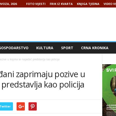
VOZA, 2026
FOTO VIJESTI
FRIK IZ KVARTA
KNJIGA TJEDNA
VIDEO VI
GOSPODARSTVO
KULTURA
SPORT
CRNA KRONIKA
ve u kojima se napadač predstavlja kao policija
ani zaprimaju pozive u
predstavlja kao policija
Twitter