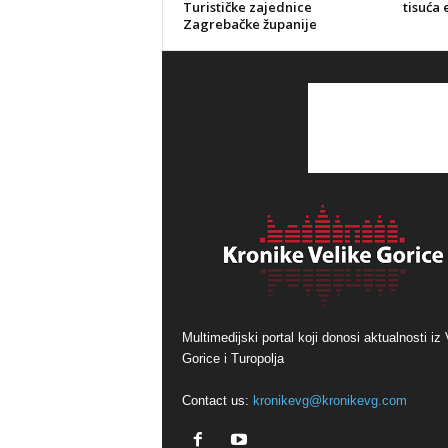
Turističke zajednice
tisuća 
Zagrebačke županije
Multimedijski portal koji donosi aktualnosti iz 
Gorice i Turopolja
Contact us:
kronikevg@kronikevg.com