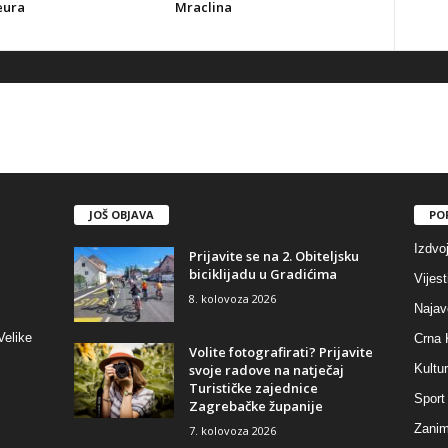
eura
Mraclina
JOŠ OBJAVA
PO
Izdvo
Prijavite se na 2. Obiteljsku
biciklijadu u Gradićima
Vijest
8. kolovoza 2026
Najav
Velike
Crna 
Volite fotografirati? Prijavite
svoje radove na natječaj
Kultu
Turističke zajednice
Sport
Zagrebačke županije
Zaniml
7. kolovoza 2026