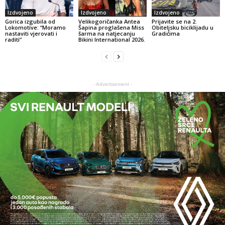
Izdvojeno
Izdvojeno
Izdvojeno
Gorica izgubila od
Velikogoričanka Antea
Prijavite se na 2.
Lokomotive: “Moramo
Šapina proglašena Miss
Obiteljsku biciklijadu u
nastaviti vjerovati i
šarma na natjecanju
Gradićima
raditi”
Bikini International 2026.
- Advertisement -