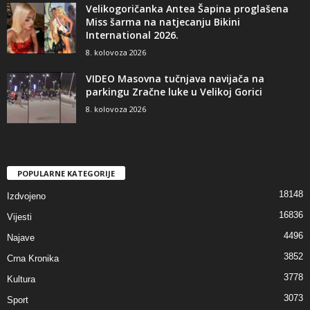
Velikogoričanka Antea Šapina proglašena
Miss šarma na natjecanju Bikini
International 2026.
8. kolovoza 2026
VIDEO Masovna tučnjava navijača na
parkingu Zračne luke u Velikoj Gorici
8. kolovoza 2026
POPULARNE KATEGORIJE
18148
Izdvojeno
16836
Vijesti
4496
Najave
3852
Crna Kronika
3778
Kultura
3073
Sport