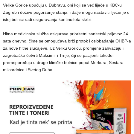
Velike Gorice upućuju u Dubravu, oni koji se već liječe u KBC-u
Zagreb i dožive pogoršanje stanja, i dalje mogu nastaviti liječenje u
istoj bolnici radi osiguravanja kontinuiteta skrbi.
Hitna medicinska služba osigurava prioritetni sanitetski prijevoz 24
sata dnevno, čime se omogućava brži protok i oslobađanje OHBP-a
za nove hitne slučajeve. Uz Veliku Goricu, promjene zahvaćaju i
zagrebačke četvrti Maksimir i Trnje, čiji se pacijenti također
preraspoređuju u druge kliničke bolnice poput Merkura, Sestara
milosrdnica i Svetog Duha.