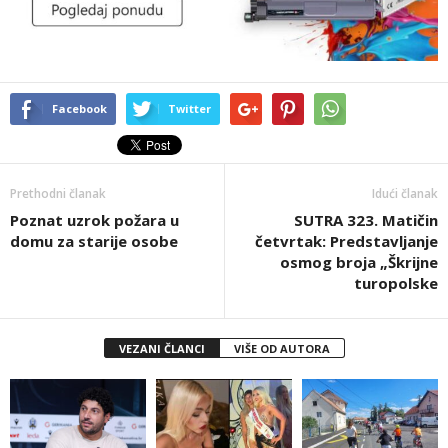
Facebook
Twitter
Prethodni članak
Idući članak
Poznat uzrok požara u
SUTRA 323. Matičin
domu za starije osobe
četvrtak: Predstavljanje
osmog broja „Škrijne
turopolske
VEZANI ČLANCI
VIŠE OD AUTORA