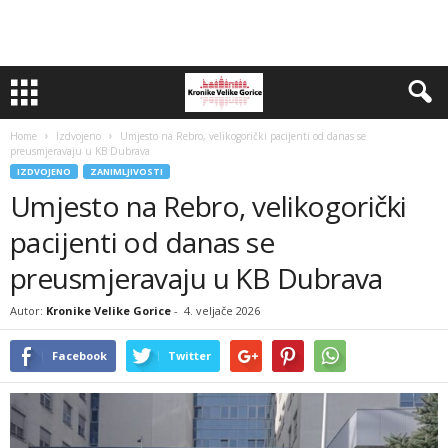
Home
Izdvojeno
Umjesto na Rebro, velikogorički pacijenti od danas se
preusmjeravaju u KB Dubrava
IZDVOJENO
ZANIMLJIVOSTI
Umjesto na Rebro, velikogorički
pacijenti od danas se
preusmjeravaju u KB Dubrava
Autor:
Kronike Velike Gorice
-
4. veljače 2026
Facebook
Twitter