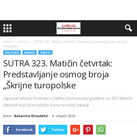
Home
Kultura
SUTRA 323. Matičin četvrtak: Predstavljanje osmog broja „Škrijne
turopolske
KULTURA
NAJAVE
VIJESTI
SUTRA 323. Matičin četvrtak:
Predstavljanje osmog broja
„Škrijne turopolske
Ogranak Matice hrvatske u Velikoj Gorici poziva građane na 323. Matičin
četvrtak koji će se održati sutra na novoj lokaciji
Autor:
Katarina Drvodelić
-
4. veljače 2026
Facebook
Twitter