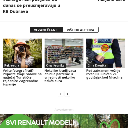
danas se preusmjeravaju u
KB Dubrava
VEZANI ČLANCI
VIŠE OD AUTORA
Rekreacija
Crna Kronika
Crna Kronika
Volite fotografirati?
Nekoliko kradljivaca
Pod zabranom vožnje
Prijavite svoje radove na
otuđilo parfeme u
izvan BiH uhićen 29-
natječaj Turističke
vrijednosti nekoliko
godišnjak kod Mraclina
zajednice Zagrebačke
tisuća eura
županije
- Advertisement -