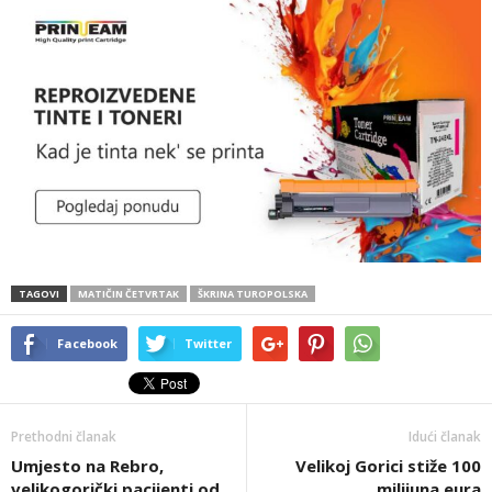
TAGOVI
MATIČIN ČETVRTAK
ŠKRINA TUROPOLSKA
Facebook
Twitter
Prethodni članak
Idući članak
Umjesto na Rebro,
Velikoj Gorici stiže 100
velikogorički pacijenti od
milijuna eura