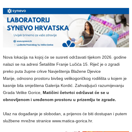
Nova lokacija na kojoj će se susreti održavati tijekom 2026. godine
nalazi se na adresi Šetalište Franje Lučića 15. Riječ je o zgradi
preko puta župne crkve Navještenja Blažene Djevice
Marije, odnosno prostoru bivšeg velikogoričkog rodilišta u kojem je
kasnije bila smještena Galerija Kordić. Zahvaljujući razumijevanju
Grada Velike Gorice,
Matičini četvrtci održavat će se u
obnovljenom i uređenom prostoru u prizemlju te zgrade.
Ulaz na događanje je slobodan, a prijenos će biti dostupan i putem
službene mrežne stranice www.matica-gorica.hr.