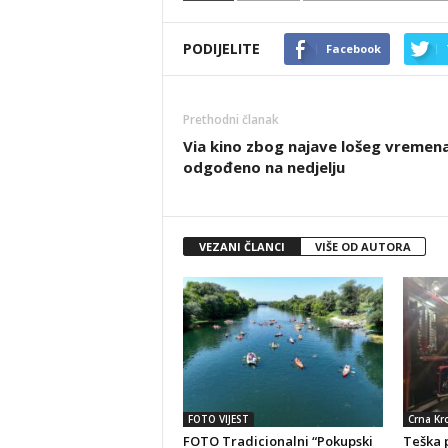
PODIJELITE
Facebook
Prethodni članak
Via kino zbog najave lošeg vremen
odgođeno na nedjelju
VEZANI ČLANCI
VIŠE OD AUTORA
FOTO VIJEST
Crna Kr
FOTO Tradicionalni “Pokupski
Teška 