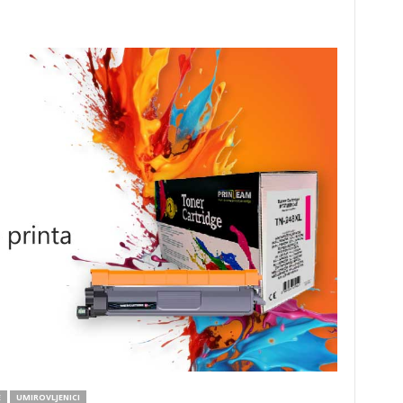
E
UMIROVLJENICI