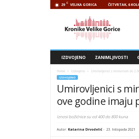
C
VELIKA GORICA
ČETVRTAK, 6 KOL
29
Kronike
Velike
Gorice
IZDVOJENO
ZANIMLJIVOSTI
Home
Izdvojeno
Umirovljenici s mirovinom do 2.0
IZDVOJENO
Umirovljenici s mi
ove godine imaju 
Iznosi božićnice su od 400 do 800 kuna
Autor:
Katarina Drvodelić
-
23. listopada 2021