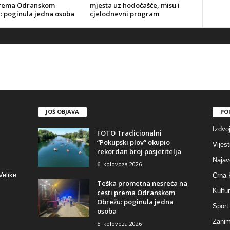
prema Odranskom
mjesta uz hodočašće, misu i
: poginula jedna osoba
cjelodnevni program
JOŠ OBJAVA
PO
Izdvo
FOTO Tradicionalni
“Pokupski plov” okupio
Vijest
rekordan broj posjetitelja
Najav
6. kolovoza 2026
Velike
Crna 
Teška prometna nesreća na
Kultu
cesti prema Odranskom
Obrežu: poginula jedna
Sport
osoba
Zaniml
5. kolovoza 2026