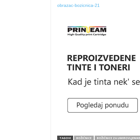
obrazac-bozicnica-21
TAGOVI
BOŽIĆNICE
BOŽIĆNICE ZA UMIROVLJENIK