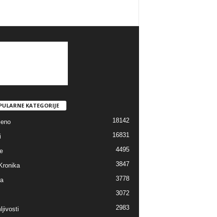
PULARNE KATEGORIJE
18142
jeno
16831
i
4495
e
3847
Kronika
3778
ra
3072
2983
jivosti