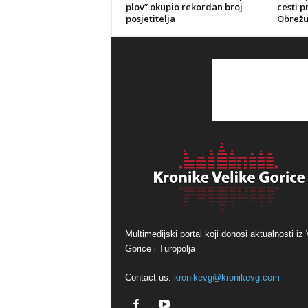
plov” okupio rekordan broj
cesti 
posjetitelja
Obrežu
Multimedijski portal koji donosi aktualnosti iz 
Gorice i Turopolja
Contact us:
kronikevg@kronikevg.com