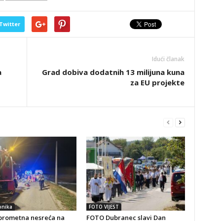
Twitter
Idući članak
a
Grad dobiva dodatnih 13 milijuna kuna
za EU projekte
onika
FOTO VIJEST
prometna nesreća na
FOTO Dubranec slavi Dan