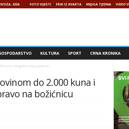
OVOZA, 2026
FOTO VIJESTI
FRIK IZ KVARTA
KNJIGA TJEDNA
VIDEO V
GOSPODARSTVO
KULTURA
SPORT
CRNA KRONIKA
00 kuna i ove godine imaju pravo na...
rovinom do 2.000 kuna i
pravo na božićnicu