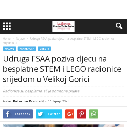
Home
Najave
Udruga FSAA poziva djecu na besplatne STEM i LEGO radionice
srijedom u...
NAJAVE
REKREACIJA
VIJESTI
Udruga FSAA poziva djecu na
besplatne STEM i LEGO radionice
srijedom u Velikoj Gorici
Radionice su besplatne, ali je potrebna prijava
Autor:
Katarina Drvodelić
-
11. lipnja 2026
Facebook
Twitter