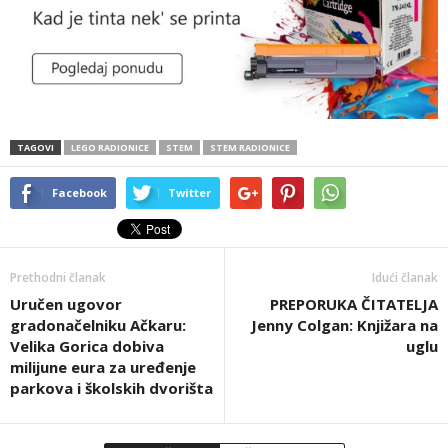
TAGOVI
LEGO RADIONICE
STEM
STEM RADIONICE
Facebook
Twitter
Prethodni članak
Idući članak
Uručen ugovor
PREPORUKA ČITATELJA
gradonačelniku Ačkaru:
Jenny Colgan: Knjižara na
Velika Gorica dobiva
uglu
milijune eura za uređenje
parkova i školskih dvorišta