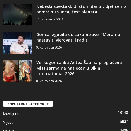
Nebeski spektakl: U istom danu vidjet ćemo
pomrčinu Sunca, šest planeta...
10. kolovoza 2026
Gorica izgubila od Lokomotive: “Moramo
nastaviti vjerovati i raditi”
9. kolovoza 2026
Velikogoričanka Antea Šapina proglašena
Miss šarma na natjecanju Bikini
International 2026.
8. kolovoza 2026
POPULARNE KATEGORIJE
18148
Izdvojeno
16837
Vijesti
4496