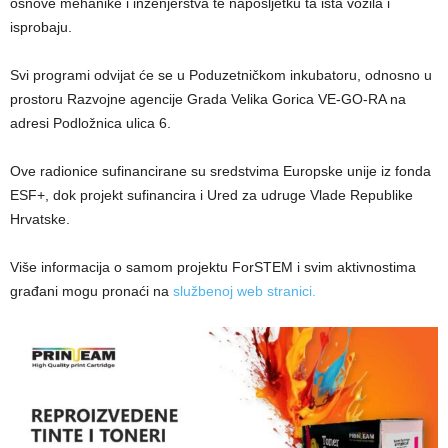
osnove mehanike i inženjerstva te naposljetku ta ista vozila i
isprobaju.
Svi programi odvijat će se u Poduzetničkom inkubatoru, odnosno u
prostoru Razvojne agencije Grada Velika Gorica VE-GO-RA na
adresi Podložnica ulica 6.
Ove radionice sufinancirane su sredstvima Europske unije iz fonda
ESF+, dok projekt sufinancira i Ured za udruge Vlade Republike
Hrvatske.
Više informacija o samom projektu ForSTEM i svim aktivnostima
građani mogu pronaći na
službenoj web stranici.