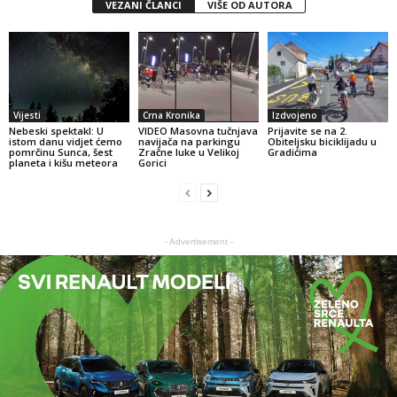
VEZANI ČLANCI
VIŠE OD AUTORA
Vijesti
Crna Kronika
Izdvojeno
Nebeski spektakl: U
VIDEO Masovna tučnjava
Prijavite se na 2.
istom danu vidjet ćemo
navijača na parkingu
Obiteljsku biciklijadu u
pomrčinu Sunca, šest
Zračne luke u Velikoj
Gradićima
planeta i kišu meteora
Gorici
- Advertisement -