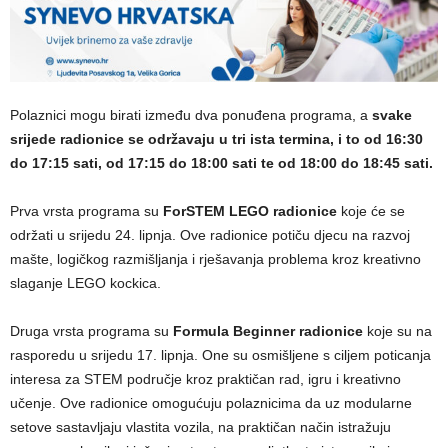
Polaznici mogu birati između dva ponuđena programa, a
svake
srijede radionice se održavaju u tri ista termina, i to od 16:30
do 17:15 sati, od 17:15 do 18:00 sati te od 18:00 do 18:45 sati.
Prva vrsta programa su
ForSTEM LEGO radionice
koje će se
održati u srijedu 24. lipnja. Ove radionice potiču djecu na razvoj
mašte, logičkog razmišljanja i rješavanja problema kroz kreativno
slaganje LEGO kockica.
Druga vrsta programa su
Formula Beginner radionice
koje su na
rasporedu u srijedu 17. lipnja. One su osmišljene s ciljem poticanja
interesa za STEM područje kroz praktičan rad, igru i kreativno
učenje. Ove radionice omogućuju polaznicima da uz modularne
setove sastavljaju vlastita vozila, na praktičan način istražuju