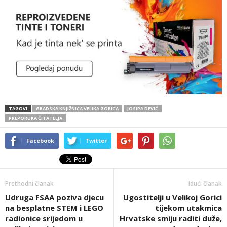
TAGOVI
GRADSKA KNJIŽNICA VELIKA GORICA
JOSIPA DEVIĆ
PREPORUKA ČITATELJA
Facebook
Twitter
Prethodni članak
Idući članak
Udruga FSAA poziva djecu
Ugostitelji u Velikoj Gorici
na besplatne STEM i LEGO
tijekom utakmica
radionice srijedom u
Hrvatske smiju raditi duže,