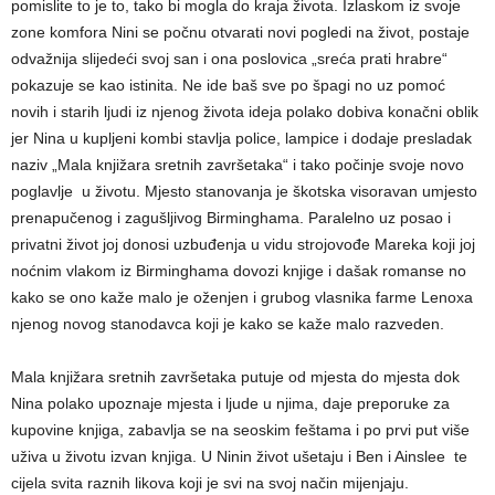
pomislite to je to, tako bi mogla do kraja života. Izlaskom iz svoje
zone komfora Nini se počnu otvarati novi pogledi na život, postaje
odvažnija slijedeći svoj san i ona poslovica „sreća prati hrabre“
pokazuje se kao istinita. Ne ide baš sve po špagi no uz pomoć
novih i starih ljudi iz njenog života ideja polako dobiva konačni oblik
jer Nina u kupljeni kombi stavlja police, lampice i dodaje presladak
naziv „Mala knjižara sretnih završetaka“ i tako počinje svoje novo
poglavlje u životu. Mjesto stanovanja je škotska visoravan umjesto
prenapučenog i zagušljivog Birminghama. Paralelno uz posao i
privatni život joj donosi uzbuđenja u vidu strojovođe Mareka koji joj
noćnim vlakom iz Birminghama dovozi knjige i dašak romanse no
kako se ono kaže malo je oženjen i grubog vlasnika farme Lenoxa
njenog novog stanodavca koji je kako se kaže malo razveden.
Mala knjižara sretnih završetaka putuje od mjesta do mjesta dok
Nina polako upoznaje mjesta i ljude u njima, daje preporuke za
kupovine knjiga, zabavlja se na seoskim feštama i po prvi put više
uživa u životu izvan knjiga. U Ninin život ušetaju i Ben i Ainslee te
cijela svita raznih likova koji je svi na svoj način mijenjaju.