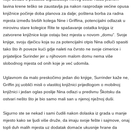
lavina krene teško se zaustavlja pa nakon rasprodaje većine opusa
knjižnice počinje doba planova za dalje; poštena borba za radna
mjesta između bivših kolega Nine i Griffina, potencijalni odlazak u
mirovinu stare kolegice Rite te spašavanje ostatka knjiga iz
zatvorene knjižnice koje ostaju bez mjesta u novom „domu“. Svoje
knjige, svoju dječicu koja su za potencijalni otpis Nina odluči spasiti
tako što ih poveze kući gdje naleti na čvrsto ne svoje cimerice i
prijateljice Surinder jer u njihovom malom domu nema više
slobodnog mjesta od onih koje je već udomila.
Uglavnom da malo preskočimo jedan dio knjige, Surrinder kaže ne,
Griffin joj uobliči misli o vlastitoj knjižnici prijedlogom o mobilnoj
knjižnici i jedan oglas poslije Nina odlazi u predivnu Škotsku da
ostvari nešto što je bio samo mali san u njenoj nježnoj duši.
Sigurno ste se nekad i sami čudili nakon dolaska iz grada u manje
mjesto kako se ljudi više druže, da imaju svoje fešte i sajmove, onaj
topli duh malih mjesta uz dodatak domaće ukusnije hrane da