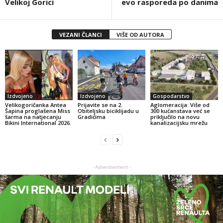
Velikoj Gorici
evo rasporeda po danima
VEZANI ČLANCI
VIŠE OD AUTORA
Izdvojeno
Izdvojeno
Gospodarstvo
Velikogoričanka Antea
Prijavite se na 2.
Aglomeracija: Više od
Šapina proglašena Miss
Obiteljsku biciklijadu u
300 kućanstava već se
šarma na natjecanju
Gradićima
priključilo na novu
Bikini International 2026.
kanalizacijsku mrežu
- Advertisement -