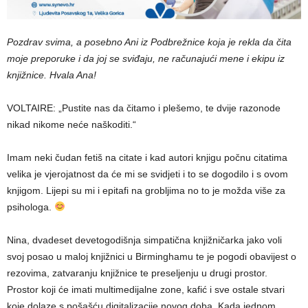
Pozdrav svima, a posebno Ani iz Podbrežnice koja je rekla da čita
moje preporuke i da joj se sviđaju, ne računajući mene i ekipu iz
knjižnice. Hvala Ana!
VOLTAIRE: „Pustite nas da čitamo i plešemo, te dvije razonode
nikad nikome neće naškoditi.“
Imam neki čudan fetiš na citate i kad autori knjigu počnu citatima
velika je vjerojatnost da će mi se svidjeti i to se dogodilo i s ovom
knjigom. Lijepi su mi i epitafi na grobljima no to je možda više za
psihologa.
Nina, dvadeset devetogodišnja simpatična knjižničarka jako voli
svoj posao u maloj knjižnici u Birminghamu te je pogodi obavijest o
rezovima, zatvaranju knjižnice te preseljenju u drugi prostor.
Prostor koji će imati multimedijalne zone, kafić i sve ostale stvari
koje dolaze s pošašću digitalizacije novog doba. Kada jednom