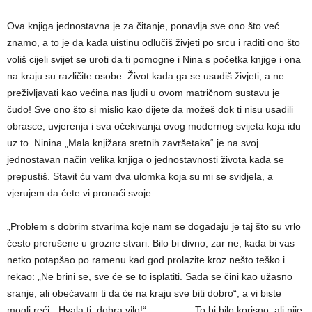
Ova knjiga jednostavna je za čitanje, ponavlja sve ono što već
znamo, a to je da kada uistinu odlučiš živjeti po srcu i raditi ono što
voliš cijeli svijet se uroti da ti pomogne i Nina s početka knjige i ona
na kraju su različite osobe. Život kada ga se usudiš živjeti, a ne
preživljavati kao većina nas ljudi u ovom matričnom sustavu je
čudo! Sve ono što si mislio kao dijete da možeš dok ti nisu usadili
obrasce, uvjerenja i sva očekivanja ovog modernog svijeta koja idu
uz to. Ninina „Mala knjižara sretnih završetaka“ je na svoj
jednostavan način velika knjiga o jednostavnosti života kada se
prepustiš. Stavit ću vam dva ulomka koja su mi se svidjela, a
vjerujem da ćete vi pronaći svoje:
„Problem s dobrim stvarima koje nam se događaju je taj što su vrlo
često prerušene u grozne stvari. Bilo bi divno, zar ne, kada bi vas
netko potapšao po ramenu kad god prolazite kroz nešto teško i
rekao: „Ne brini se, sve će se to isplatiti. Sada se čini kao užasno
sranje, ali obećavam ti da će na kraju sve biti dobro“, a vi biste
mogli reći: „Hvala ti, dobra vilo!“……………To bi bilo korisno, ali nije