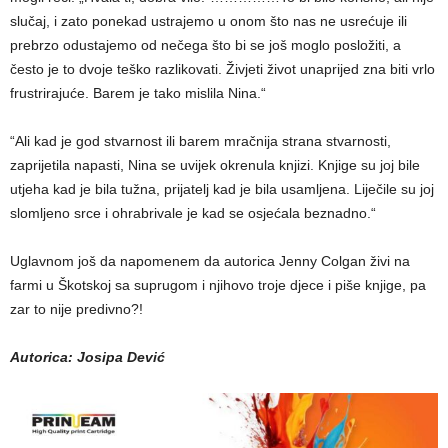
slučaj, i zato ponekad ustrajemo u onom što nas ne usrećuje ili
prebrzo odustajemo od nečega što bi se još moglo posložiti, a
često je to dvoje teško razlikovati. Živjeti život unaprijed zna biti vrlo
frustrirajuće. Barem je tako mislila Nina.“
“Ali kad je god stvarnost ili barem mračnija strana stvarnosti,
zaprijetila napasti, Nina se uvijek okrenula knjizi. Knjige su joj bile
utjeha kad je bila tužna, prijatelj kad je bila usamljena. Liječile su joj
slomljeno srce i ohrabrivale je kad se osjećala beznadno.“
Uglavnom još da napomenem da autorica Jenny Colgan živi na
farmi u Škotskoj sa suprugom i njihovo troje djece i piše knjige, pa
zar to nije predivno?!
Autorica: Josipa Dević