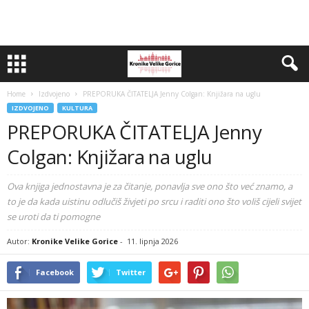
Home
Izdvojeno
PREPORUKA ČITATELJA Jenny Colgan: Knjižara na uglu
IZDVOJENO
KULTURA
PREPORUKA ČITATELJA Jenny
Colgan: Knjižara na uglu
Ova knjiga jednostavna je za čitanje, ponavlja sve ono što već znamo, a
to je da kada uistinu odlučiš živjeti po srcu i raditi ono što voliš cijeli svijet
se uroti da ti pomogne
Autor:
Kronike Velike Gorice
-
11. lipnja 2026
Facebook
Twitter