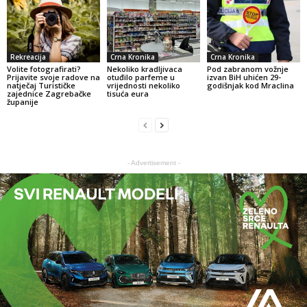
Rekreacija
Crna Kronika
Crna Kronika
Volite fotografirati?
Nekoliko kradljivaca
Pod zabranom vožnje
Prijavite svoje radove na
otuđilo parfeme u
izvan BiH uhićen 29-
natječaj Turističke
vrijednosti nekoliko
godišnjak kod Mraclina
zajednice Zagrebačke
tisuća eura
županije
- Advertisement -