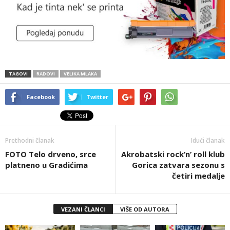
TAGOVI
RADOVI
VELIKA MLAKA
Facebook
Twitter
Prethodni članak
Idući članak
FOTO Telo drveno, srce
Akrobatski rock’n’ roll klub
platneno u Gradićima
Gorica zatvara sezonu s
četiri medalje
VEZANI ČLANCI
VIŠE OD AUTORA