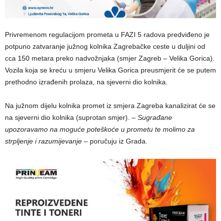
Privremenom regulacijom prometa u FAZI 5 radova predviđeno je
potpuno zatvaranje južnog kolnika Zagrebačke ceste u duljini od
cca 150 metara preko nadvožnjaka (smjer Zagreb – Velika Gorica).
Vozila koja se kreću u smjeru Velika Gorica preusmjerit će se putem
prethodno izrađenih prolaza, na sjeverni dio kolnika.
Na južnom dijelu kolnika promet iz smjera Zagreba kanalizirat će se
na sjeverni dio kolnika (suprotan smjer). –
Sugrađane
upozoravamo na moguće poteškoće u prometu te molimo za
strpljenje i razumijevanje
– poručuju iz Grada.