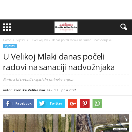
Home
Vijesti
U Velikoj Mlaki danas počeli radovi na sanaciji nadvožnjaka
VIJESTI
U Velikoj Mlaki danas počeli
radovi na sanaciji nadvožnjaka
Radovi bi trebali trajati do polovice rujna
Autor:
Kronike Velike Gorice
-
13. lipnja 2022
Facebook
Twitter