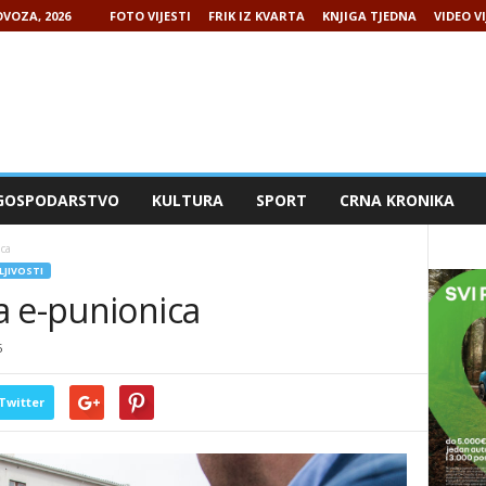
VOZA, 2026
FOTO VIJESTI
FRIK IZ KVARTA
KNJIGA TJEDNA
VIDEO VI
GOSPODARSTVO
KULTURA
SPORT
CRNA KRONIKA
ca
LJIVOSTI
a e-punionica
5
Twitter