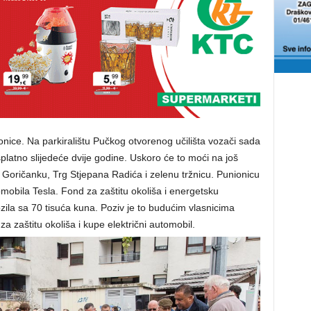
ionice. Na parkiralištu Pučkog otvorenog učilišta vozači sada
splatno slijedeće dvije godine. Uskoro će to moći na još
, Goričanku, Trg Stjepana Radića i zelenu tržnicu. Punionicu
omobila Tesla. Fond za zaštitu okoliša i energetsku
zila sa 70 tisuća kuna. Poziv je to budućim vlasnicima
a zaštitu okoliša i kupe električni automobil.