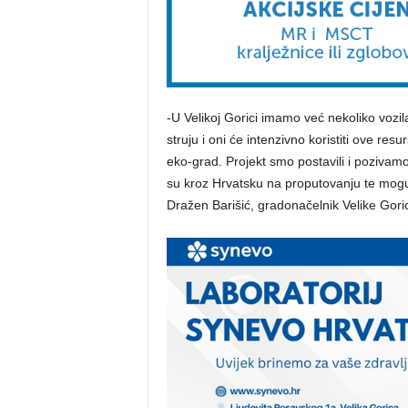
-U Velikoj Gorici imamo već nekoliko vozila.
struju i oni će intenzivno koristiti ove r
eko-grad. Projekt smo postavili i pozivamo
su kroz Hrvatsku na proputovanju te mogu n
Dražen Barišić, gradonačelnik Velike Gori