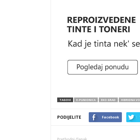
TAGOVI
E-PUNIONICA
EKO GRAD
HIBRIDNA VO
PODIJELITE
Facebook
Prethodni članak