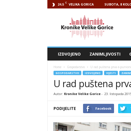
C
VELIKA GORICA
SUBOTA, 8 KOLO
24.5
Kronike
Velike
Gorice
IZDVOJENO
ZANIMLJIVOSTI
Home
Gospodarstvo
U rad puštena prva e-punioni
GOSPODARSTVO
IZDVOJENO
VIJESTI
ZANIM
U rad puštena prv
Autor:
Kronike Velike Gorice
-
23. listopada 201
PODIJELITE
Facebook