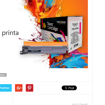
ZILA
Twitter
Idući članak