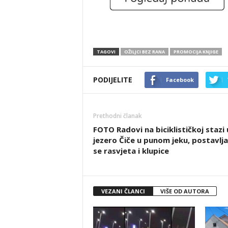
TAGOVI
OŽILJCI BEZ RANA
PROMOCIJA KNJIGE
PODIJELITE
Facebook
Prethodni članak
FOTO Radovi na biciklističkoj stazi 
jezero Čiče u punom jeku, postavlja
se rasvjeta i klupice
VEZANI ČLANCI
VIŠE OD AUTORA