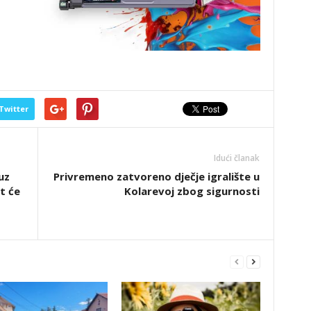
Twitter
Idući članak
uz
Privremeno zatvoreno dječje igralište u
t će
Kolarevoj zbog sigurnosti