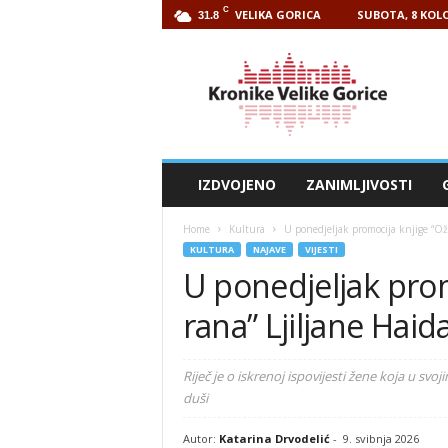
C
VELIKA GORICA
SUBOTA, 8 KOLO
31.8
Kronike
Velike
Gorice
IZDVOJENO
ZANIMLJIVOSTI
Home
Kultura
U ponedjeljak promocija knjige “Oži
KULTURA
NAJAVE
VIJESTI
U ponedjeljak promo
rana” Ljiljane Haid
Riječ je o iskrenoj ispovijesti žene koja u svo
duši
Autor:
Katarina Drvodelić
-
9. svibnja 2026