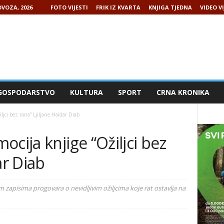
VOZA, 2026
FOTO VIJESTI
FRIK IZ KVARTA
KNJIGA TJEDNA
VIDEO VI
GOSPODARSTVO
KULTURA
SPORT
CRNA KRONIKA
ljci bez rana” Ljiljane Haidar Diab
cija knjige “Ožiljci bez
ar Diab
jim zapisima progovara o nevidljivim ožiljcima koje rat ostavlja na