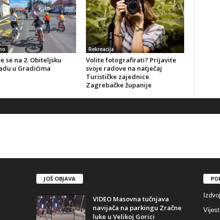
no
Rekreacija
te se na 2. Obiteljsku
Volite fotografirati? Prijavite
jadu u Gradićima
svoje radove na natječaj
Turističke zajednice
Zagrebačke županije
JOŠ OBJAVA
PO
Izdvo
VIDEO Masovna tučnjava
navijača na parkingu Zračne
Vijest
luke u Velikoj Gorici