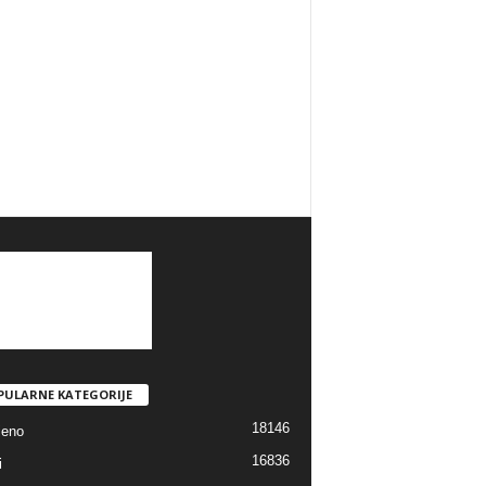
PULARNE KATEGORIJE
18146
jeno
16836
i