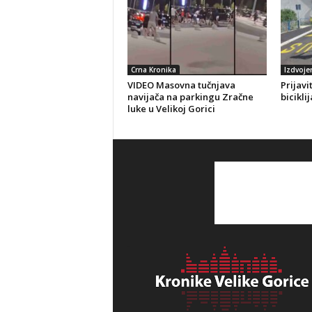
Crna Kronika
Izdvoje
VIDEO Masovna tučnjava
Prijavi
navijača na parkingu Zračne
bicikli
luke u Velikoj Gorici