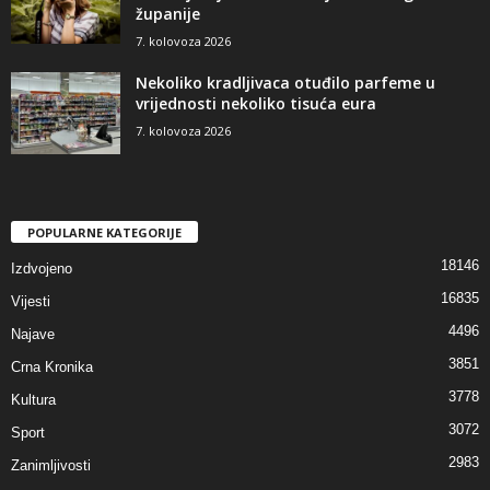
županije
7. kolovoza 2026
Nekoliko kradljivaca otuđilo parfeme u
vrijednosti nekoliko tisuća eura
7. kolovoza 2026
POPULARNE KATEGORIJE
18146
Izdvojeno
16835
Vijesti
4496
Najave
3851
Crna Kronika
3778
Kultura
3072
Sport
2983
Zanimljivosti