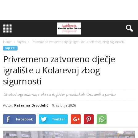
Home
Vijesti
Privremeno zatvoreno dječje igralište u Kolarevoj zbog sigurnosti
VIJESTI
Privremeno zatvoreno dječje
igralište u Kolarevoj zbog
sigurnosti
Unatoč ogradama, neki su ih jučer preskakali i boravili u parku
Autor:
Katarina Drvodelić
-
9. svibnja 2026
Facebook
Twitter