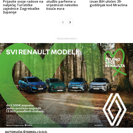
Prijavite svoje radove na
otuđilo parfeme u
izvan BiH uhićen 29-
natječaj Turističke
vrijednosti nekoliko
godišnjak kod Mraclina
zajednice Zagrebačke
tisuća eura
županije
- Advertisement -