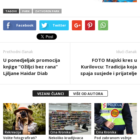
TAGOVI
PARK
ZATVOREN PARK
Facebook
Twitter
Prethodni članak
Idući članak
U ponedjeljak promocija
FOTO Majski kres u
knjige “Ožiljci bez rana”
Kurilovcu: Tradicija koja
Ljiljane Haidar Diab
spaja susjede i prijatelje
VEZANI ČLANCI
VIŠE OD AUTORA
Rekreacija
Crna Kronika
Crna Kronika
Volite fotografirati?
Nekoliko kradljivaca
Pod zabranom vožnje