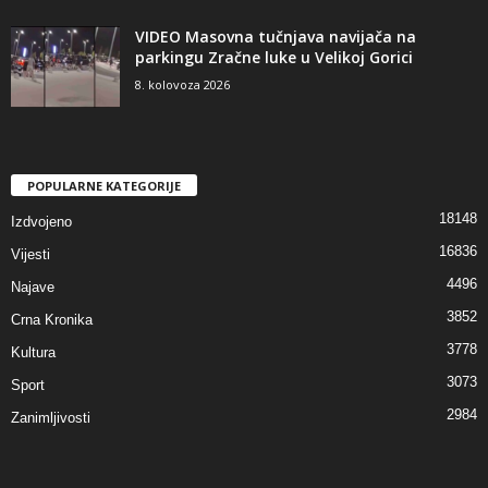
VIDEO Masovna tučnjava navijača na
parkingu Zračne luke u Velikoj Gorici
8. kolovoza 2026
POPULARNE KATEGORIJE
18148
Izdvojeno
16836
Vijesti
4496
Najave
3852
Crna Kronika
3778
Kultura
3073
Sport
2984
Zanimljivosti