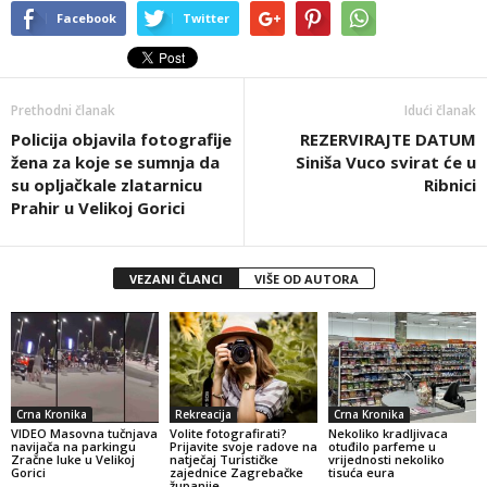
Facebook
Twitter
Prethodni članak
Idući članak
Policija objavila fotografije
REZERVIRAJTE DATUM
žena za koje se sumnja da
Siniša Vuco svirat će u
su opljačkale zlatarnicu
Ribnici
Prahir u Velikoj Gorici
VEZANI ČLANCI
VIŠE OD AUTORA
Crna Kronika
Rekreacija
Crna Kronika
VIDEO Masovna tučnjava
Volite fotografirati?
Nekoliko kradljivaca
navijača na parkingu
Prijavite svoje radove na
otuđilo parfeme u
Zračne luke u Velikoj
natječaj Turističke
vrijednosti nekoliko
Gorici
zajednice Zagrebačke
tisuća eura
županije