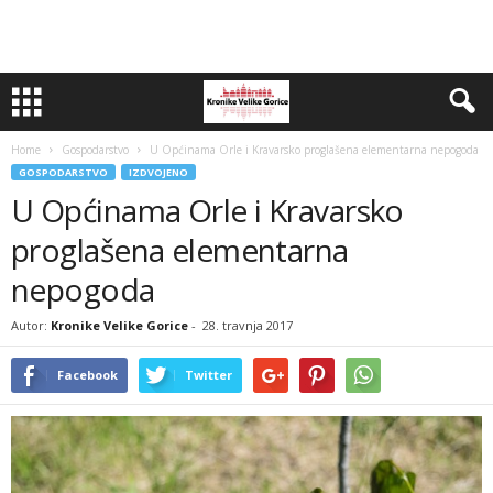
Home
Gospodarstvo
U Općinama Orle i Kravarsko proglašena elementarna nepogoda
GOSPODARSTVO
IZDVOJENO
U Općinama Orle i Kravarsko
proglašena elementarna
nepogoda
Autor:
Kronike Velike Gorice
-
28. travnja 2017
Facebook
Twitter