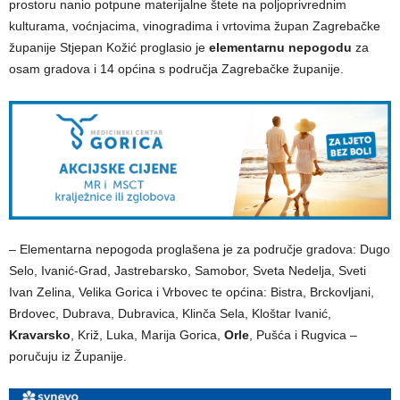
prostoru nanio potpune materijalne štete na poljoprivrednim
kulturama, voćnjacima, vinogradima i vrtovima župan Zagrebačke
županije Stjepan Kožić proglasio je
elementarnu nepogodu
za
osam gradova i 14 općina s područja Zagrebačke županije.
– Elementarna nepogoda proglašena je za područje gradova: Dugo
Selo, Ivanić-Grad, Jastrebarsko, Samobor, Sveta Nedelja, Sveti
Ivan Zelina, Velika Gorica i Vrbovec te općina: Bistra, Brckovljani,
Brdovec, Dubrava, Dubravica, Klinča Sela, Kloštar Ivanić,
Kravarsko
, Križ, Luka, Marija Gorica,
Orle
, Pušća i Rugvica –
poručuju iz Županije.