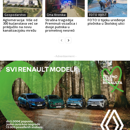
Gospodarstvo
Crna Kronika
FOTO VIJEST
Aglomeracija: Više od
Strašna tragedija:
FOTO U tijeku uređenje
300 kućanstava već se
Preminuli vozačica i
pločnika u Školskoj ulici
priključilo na novu
dvoje putnika u
kanalizacijsku mrežu
prometnoj nesreći
- Advertisement -