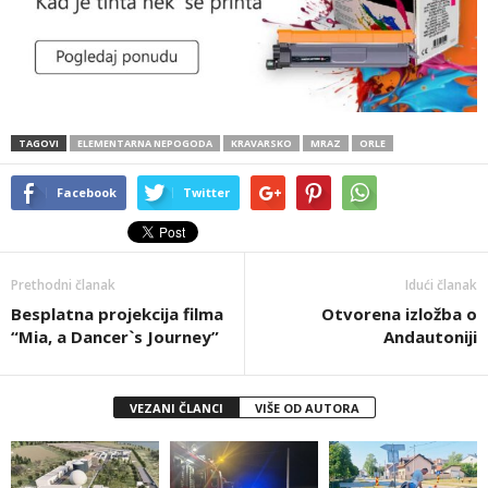
TAGOVI
ELEMENTARNA NEPOGODA
KRAVARSKO
MRAZ
ORLE
Facebook
Twitter
Prethodni članak
Idući članak
Besplatna projekcija filma
Otvorena izložba o
“Mia, a Dancer`s Journey”
Andautoniji
VEZANI ČLANCI
VIŠE OD AUTORA