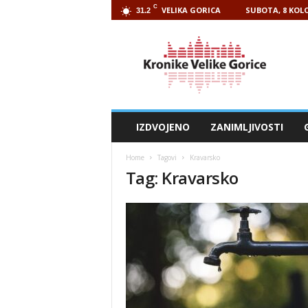
C
VELIKA GORICA
SUBOTA, 8 KOLO
31.2
Kronike
Velike
Gorice
IZDVOJENO
ZANIMLJIVOSTI
Home
Tagovi
Kravarsko
Tag: Kravarsko