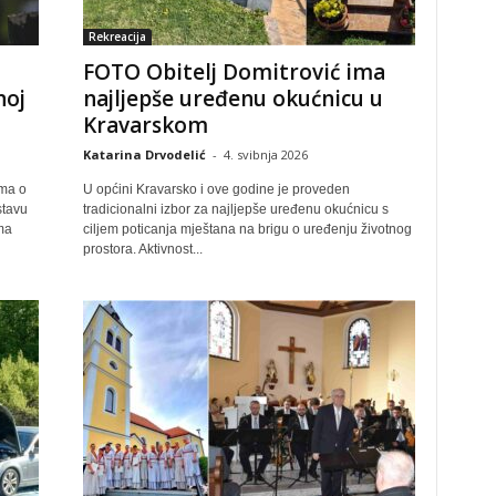
Rekreacija
FOTO Obitelj Domitrović ima
noj
najljepše uređenu okućnicu u
Kravarskom
Katarina Drvodelić
-
4. svibnja 2026
ima o
U općini Kravarsko i ove godine je proveden
tavu
tradicionalni izbor za najljepše uređenu okućnicu s
ma
ciljem poticanja mještana na brigu o uređenju životnog
prostora. Aktivnost...