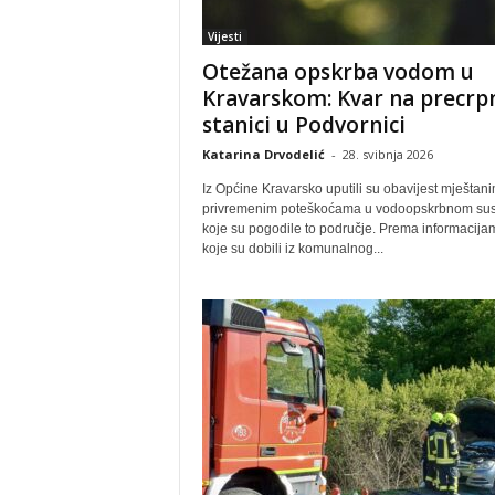
Vijesti
Otežana opskrba vodom u
Kravarskom: Kvar na precrp
stanici u Podvornici
Katarina Drvodelić
-
28. svibnja 2026
Iz Općine Kravarsko uputili su obavijest mještan
privremenim poteškoćama u vodoopskrbnom sus
koje su pogodile to područje. Prema informacija
koje su dobili iz komunalnog...