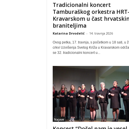
Tradicionalni koncert
Tamburaškog orkestra HRT-
Kravarskom u čast hrvatski
braniteljima
Katarina Drvodelić
-
14. travnja 2026
Ovog petka, 17. travnja, s početkom u 18 sati, u 
crkvi Uzvišenja Svetog Križa u Kravarskom održa
se 32. tradicionalni koncert u...
Najave
Koncert “Došel nam je vesel