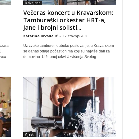
Izdvojeno
Večeras koncert u Kravarskom:
Tamburaški orkestar HRT-a,
Jane i brojni solisti...
Katarina Drvodelić
-
17. travnja 2026
ožara
Uz zvuke tambure i duboko poštovanje, u Kravarskom
3.
se danas odaje počast onima koji su najviše dali za
evca
domovinu. U župnoj crkvi Uzvišenja Svetog...
Vijesti