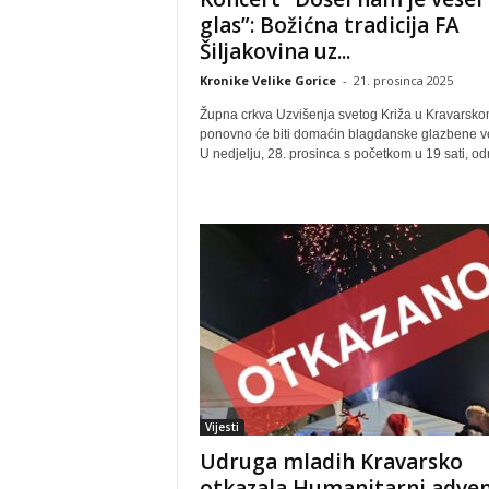
glas”: Božićna tradicija FA
Šiljakovina uz...
Kronike Velike Gorice
-
21. prosinca 2025
Župna crkva Uzvišenja svetog Križa u Kravarsk
ponovno će biti domaćin blagdanske glazbene ve
U nedjelju, 28. prosinca s početkom u 19 sati, odr
Vijesti
Udruga mladih Kravarsko
otkazala Humanitarni adve