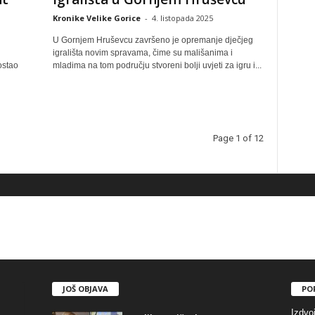
Kronike Velike Gorice
-
4. listopada 2025
U Gornjem Hruševcu završeno je opremanje dječjeg
igrališta novim spravama, čime su mališanima i
ostao
mladima na tom području stvoreni bolji uvjeti za igru i...
Page 1 of 12
JOŠ OBJAVA
PO
Izdvo