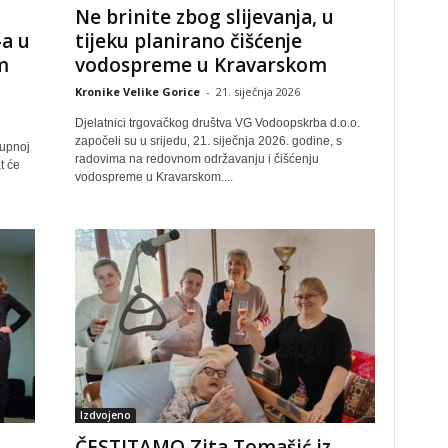
Ne brinite zbog slijevanja, u
a u
tijeku planirano čišćenje
m
vodospreme u Kravarskom
Kronike Velike Gorice
-
21. siječnja 2026
Djelatnici trgovačkog društva VG Vodoopskrba d.o.o.
započeli su u srijedu, 21. siječnja 2026. godine, s
župnoj
radovima na redovnom održavanju i čišćenju
t će
vodospreme u Kravarskom....
Izdvojeno
ČESTITAMO Zita Tomašić iz