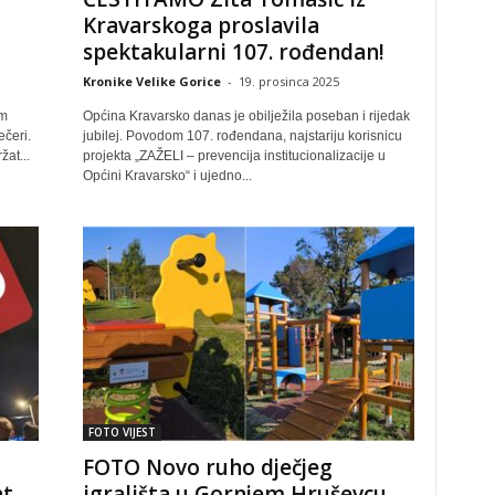
Kravarskoga proslavila
spektakularni 107. rođendan!
Kronike Velike Gorice
-
19. prosinca 2025
om
Općina Kravarsko danas je obilježila poseban i rijedak
čeri.
jubilej. Povodom 107. rođendana, najstariju korisnicu
žat...
projekta „ZAŽELI – prevencija institucionalizacije u
Općini Kravarsko“ i ujedno...
FOTO VIJEST
FOTO Novo ruho dječjeg
nt
igrališta u Gornjem Hruševcu