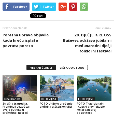
Facebook
Twitter
Prethodni članak
Idući članak
Porezna uprava objavila
20. DJEČJE IGRE OSS
kada kreću isplate
Buševec održava jubilarni
povrata poreza
međunarodni dječji
folklorni festival
VEZANI ČLANCI
VIŠE OD AUTORA
Crna Kronika
FOTO VIJEST
FOTO VIJEST
Strašna tragedija:
FOTO U tijeku uređenje
FOTO Tradicionalni
Preminuli vozačica i
pločnika u Školskoj ulici
“Kupski plov” okupio
dvoje putnika u
rekordan broj
prometnoj nesreći
posjetitelja