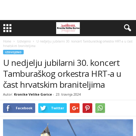
Home
Izdvojeno
U nedjelju jubilarni 30. koncert Tamburaškog orkestra HRT-a u čast
hrvatskim braniteljima
IZDVOJENO
U nedjelju jubilarni 30. koncert
Tamburaškog orkestra HRT-a u
čast hrvatskim braniteljima
Autor:
Kronike Velike Gorice
-
23. travnja 2024
Facebook
Twitter