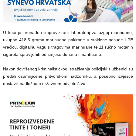
U kući je pronađen improvizirani laboratorij za uzgoj marihuane,
ukupno 418.5 grama marihuane pakirane u staklene posude i PE
vrećicu, digitalnu vagu s tragovima marihuane te 11 ručno motanih
cigareta spravljenih od smjese duhana i marihuane.
Nakon dovršenog kriminalističkog istraživanja policijski službenici su
predali osumnjičene pritvorskom nadzorniku, a posebno izvješće
dostavili nadležnom državnom odvjetništvu.