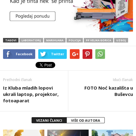
TAGOVI
LABORATORIJ
MARIHUANA
POLICIJA
PP VELIKA GORICA
UZGOJ
Facebook
Twitter
Prethodni članak
Idući članak
Iz Kluba mladih lopovi
FOTO Noć kazališta u
ukrali laptop, projektor,
Buševcu
fotoaparat
VEZANI ČLANCI
VIŠE OD AUTORA