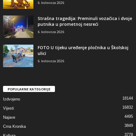
6. kolovoza 2026
Strašna tragedija: Preminuli vozačica i dvoje
putnika u prometnoj nesreći
6. kolovoza 2026
FOTO U tijeku uređenje pločnika u Školskoj
ulici
6. kolovoza 2026
POPULARNE KATEGORIJE
18144
Izdvojeno
16832
Vijesti
4495
Najave
3849
Crna Kronika
3778
Kultura