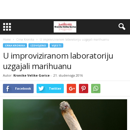
Home
Crna Kronika
U improviziranom laboratoriju uzgajali marihuanu
CRNA KRONIKA
IZDVOJENO
VIJESTI
U improviziranom laboratoriju
uzgajali marihuanu
Autor:
Kronike Velike Gorice
-
21. studenoga 2016
Facebook
Twitter