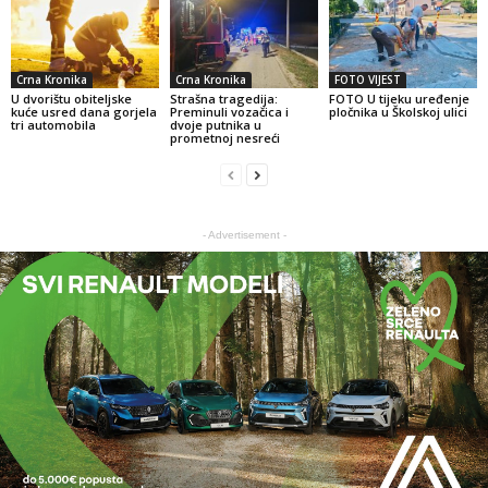
Crna Kronika
Crna Kronika
FOTO VIJEST
U dvorištu obiteljske
Strašna tragedija:
FOTO U tijeku uređenje
kuće usred dana gorjela
Preminuli vozačica i
pločnika u Školskoj ulici
tri automobila
dvoje putnika u
prometnoj nesreći
- Advertisement -