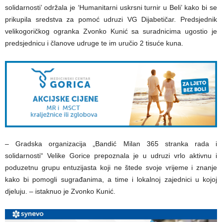
solidarnosti’ održala je ‘Humanitarni uskrsni turnir u Beli’ kako bi se
prikupila sredstva za pomoć udruzi VG Dijabetičar. Predsjednik
velikogoričkog ogranka Zvonko Kunić sa suradnicima ugostio je
predsjednicu i članove udruge te im uručio 2 tisuće kuna.
– Gradska organizacija „Bandić Milan 365 stranka rada i
solidarnosti“ Velike Gorice prepoznala je u udruzi vrlo aktivnu i
poduzetnu grupu entuzijasta koji ne štede svoje vrijeme i znanje
kako bi pomogli sugrađanima, a time i lokalnoj zajednici u kojoj
djeluju. – istaknuo je Zvonko Kunić.