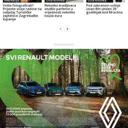
Rekreacija
Crna Kronika
Crna Kronika
Volite fotografirati?
Nekoliko kradljivaca
Pod zabranom vožnje
Prijavite svoje radove na
otuđilo parfeme u
izvan BiH uhićen 29-
natječaj Turističke
vrijednosti nekoliko
godišnjak kod Mraclina
zajednice Zagrebačke
tisuća eura
županije
- Advertisement -