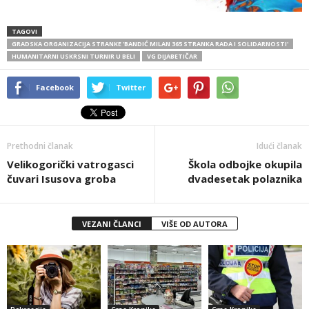
TAGOVI
GRADSKA ORGANIZACIJA STRANKE 'BANDIĆ MILAN 365 STRANKA RADA I SOLIDARNOSTI'
HUMANITARNI USKRSNI TURNIR U BELI
VG DIJABETIČAR
Facebook
Twitter
Prethodni članak
Idući članak
Velikogorički vatrogasci
Škola odbojke okupila
čuvari Isusova groba
dvadesetak polaznika
VEZANI ČLANCI
VIŠE OD AUTORA