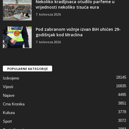
Nekoliko kradljivaca otuđilo parfeme u
vrijednosti nekoliko tisuća eura
7. kolovoza 2026
Pod zabranom vožnje izvan BiH uhićen 29-
godišnjak kod Mraclina
7. kolovoza 2026
POPULARNE KATEGORIJE
18145
Izdvojeno
16835
Vijesti
4495
Najave
3851
Crna Kronika
3778
Kultura
3072
Sport