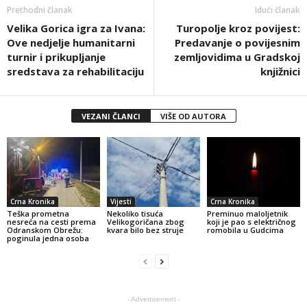
Prethodni članak
Idući članak
Velika Gorica igra za Ivana:
Turopolje kroz povijest:
Ove nedjelje humanitarni
Predavanje o povijesnim
turnir i prikupljanje
zemljovidima u Gradskoj
sredstava za rehabilitaciju
knjižnici
VEZANI ČLANCI
VIŠE OD AUTORA
Crna Kronika
Vijesti
Crna Kronika
Teška prometna
Nekoliko tisuća
Preminuo maloljetnik
nesreća na cesti prema
Velikogoričana zbog
koji je pao s električnog
Odranskom Obrežu:
kvara bilo bez struje
romobila u Gudcima
poginula jedna osoba
- Advertisement -