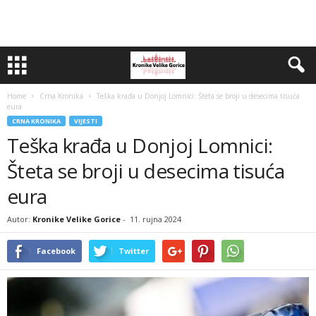
Home
Crna Kronika
Teška krađa u Donjoj Lomnici: Šteta se broji u desecima tisuća
eura
CRNA KRONIKA
VIJESTI
Teška krađa u Donjoj Lomnici:
Šteta se broji u desecima tisuća
eura
Autor:
Kronike Velike Gorice
-
11. rujna 2024
Facebook
Twitter