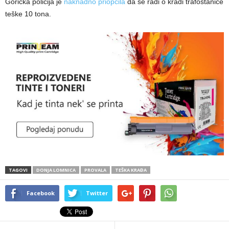
Gorička policija je
naknadno priopćila
da se radi o krađi trafostanice
teške 10 tona.
TAGOVI
DONJA LOMNICA
PROVALA
TEŠKA KRAĐA
Facebook
Twitter