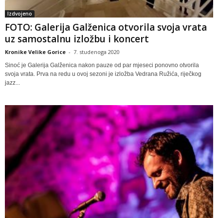
Izdvojeno
FOTO: Galerija Galženica otvorila svoja vrata
uz samostalnu izložbu i koncert
Kronike Velike Gorice
-
7. studenoga 2020
Sinoć je Galerija Galženica nakon pauze od par mjeseci ponovno otvorila
svoja vrata. Prva na redu u ovoj sezoni je izložba Vedrana Ružića, riječkog
jazz...