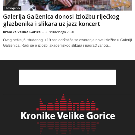
Izdvojeno
Galerija Galženica donosi izložbu riječkog
glazbenika i slikara uz jazz koncert
Kronike Velike Gorice
-
2. studenoga 2020
Ovog petka, 6. studenog u 19 sati održat će se otvorenje nove izložbe u Galeriji
Galženica. Radi se o izložbi akademskog slikara i nagrađivanog...