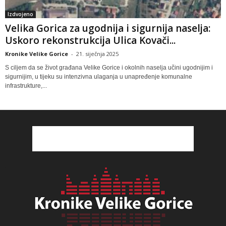
Izdvojeno
Velika Gorica za ugodnija i sigurnija naselja:
Uskoro rekonstrukcija Ulica Kovači...
Kronike Velike Gorice
-
21. siječnja 2025
S ciljem da se život građana Velike Gorice i okolnih naselja učini ugodnijim i
sigurnijim, u tijeku su intenzivna ulaganja u unapređenje komunalne
infrastrukture,...