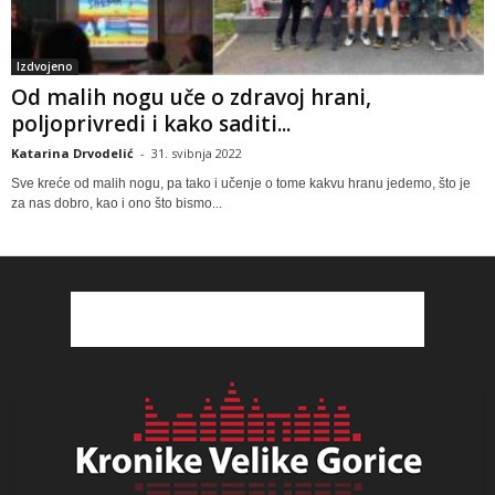
Izdvojeno
Od malih nogu uče o zdravoj hrani,
poljoprivredi i kako saditi...
Katarina Drvodelić
-
31. svibnja 2022
Sve kreće od malih nogu, pa tako i učenje o tome kakvu hranu jedemo, što je
za nas dobro, kao i ono što bismo...