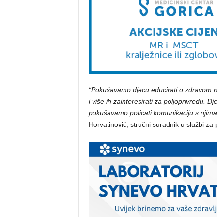
“Pokušavamo djecu educirati o zdravom nač
i više ih zainteresirati za poljoprivredu. D
pokušavamo poticati komunikaciju s njima i
Horvatinović, stručni suradnik u službi za 