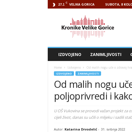
C
VELIKA GORICA
SUBOTA, 8 KOLO
27.1
Kronike
Velike
Gorice
IZDVOJENO
ZANIMLJIVOSTI
Home
Izdvojeno
Od malih nogu uče o zdravoj hrani
IZDVOJENO
ZANIMLJIVOSTI
Od malih nogu uče 
poljoprivredi i kak
U OŠ Vukovina se provodi važan projekt za os
cijeli život, danas su učili o mlijeku i sadili sta
Autor:
Katarina Drvodelić
-
31. svibnja 2022