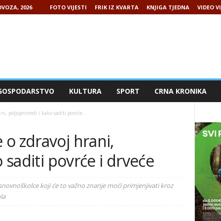
VOZA, 2026
FOTO VIJESTI
FRIK IZ KVARTA
KNJIGA TJEDNA
VIDEO VI
GOSPODARSTVO
KULTURA
SPORT
CRNA KRONIKA
, poljoprivredi i kako saditi povrće...
o zdravoj hrani,
o saditi povrće i drveće
novnoškolce koji će to važno znanje moći primjenjivati kroz
bla