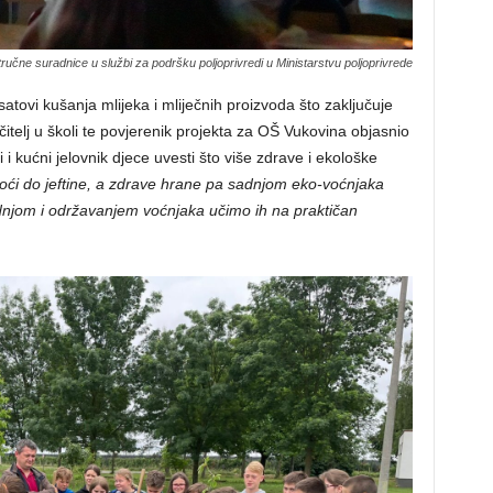
učne suradnice u službi za podršku poljoprivredi u Ministarstvu poljoprivrede
satovi kušanja mlijeka i mliječnih proizvoda što zaključuje
čitelj u školi te povjerenik projekta za OŠ Vukovina objasnio
 i kućni jelovnik djece uvesti što više zdrave i ekološke
oći do jeftine, a zdrave hrane pa sadnjom eko-voćnjaka
dnjom i održavanjem voćnjaka učimo ih na praktičan