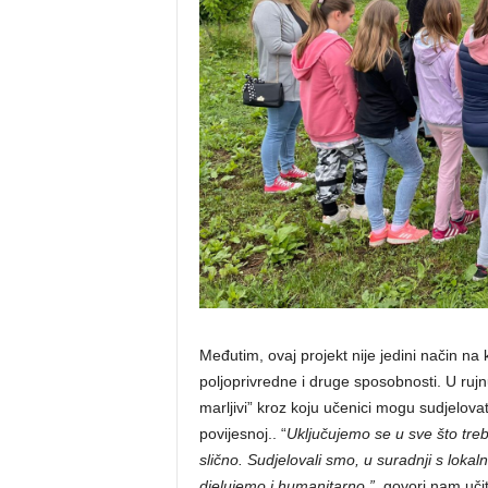
Međutim, ovaj projekt nije jedini način na
poljoprivredne i druge sposobnosti. U rujn
marljivi” kroz koju učenici mogu sudjelovat
povijesnoj.. “
Uključujemo se u sve što treb
slično. Sudjelovali smo, u suradnji s lo
djelujemo i humanitarno.”,
govori nam učite