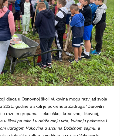
 koji djeca u Osnovnoj školi Vukovina mogu razvijati svoje
u 2021. godine u školi je pokrenuta Zadruga “Daroviti i
i u raznim grupama – ekološkoj, kreativnoj, likovnoj,
a u školi pa tako i u održavanju vrta, kuhanju pekmeza i
kalnom udrugom Vukovina u srcu na Božićnom sajmu, a
ljica tehničke kulture i voditeljica sekcije Vukovinski