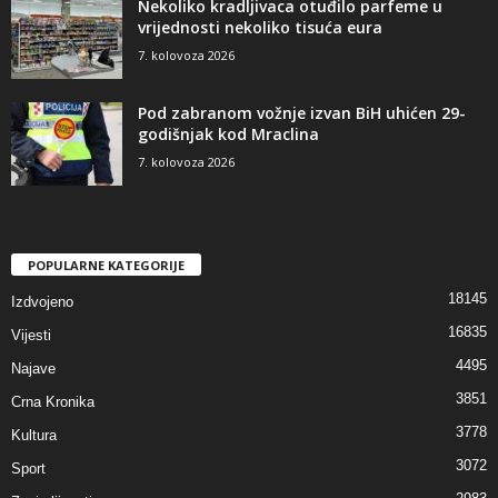
Nekoliko kradljivaca otuđilo parfeme u
vrijednosti nekoliko tisuća eura
7. kolovoza 2026
Pod zabranom vožnje izvan BiH uhićen 29-
godišnjak kod Mraclina
7. kolovoza 2026
POPULARNE KATEGORIJE
18145
Izdvojeno
16835
Vijesti
4495
Najave
3851
Crna Kronika
3778
Kultura
3072
Sport