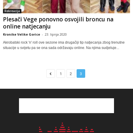
Rekreacija
Plesači Vege ponovno osvojili broncu na
online natjecanju
Kronike Velike Gorice
-
23. lipnja 2020
Akrobatski rock 'n' roll ove sezone ima drugačiji tip natjecanja zbog trenutne
situacije u svijetu pa se ona sada održavaju online. Na njima sudjeluje...
1
2
3