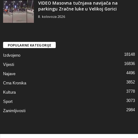
VIDEO Masovna tučnjava navijača na
parkingu Zračne luke u Velikoj Gorici
8. kolovoza 2026
POPULARNE KATEGORIJE
18148
Izdvojeno
16836
Vijesti
4496
Najave
3852
Crna Kronika
3778
Kultura
3073
Sport
2984
Zanimljivosti