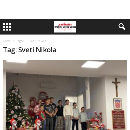
Home
Tagovi
Sveti Nikola
Tag: Sveti Nikola