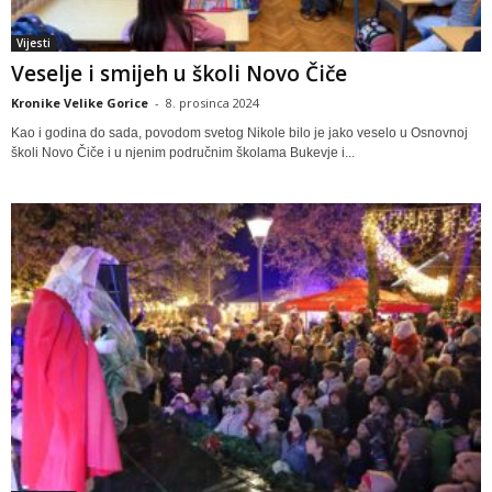
Vijesti
Veselje i smijeh u školi Novo Čiče
Kronike Velike Gorice
-
8. prosinca 2024
Kao i godina do sada, povodom svetog Nikole bilo je jako veselo u Osnovnoj
školi Novo Čiče i u njenim područnim školama Bukevje i...