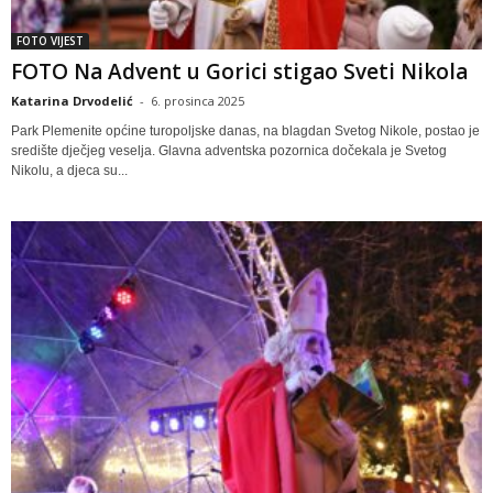
FOTO VIJEST
FOTO Na Advent u Gorici stigao Sveti Nikola
Katarina Drvodelić
-
6. prosinca 2025
Park Plemenite općine turopoljske danas, na blagdan Svetog Nikole, postao je
središte dječjeg veselja. Glavna adventska pozornica dočekala je Svetog
Nikolu, a djeca su...