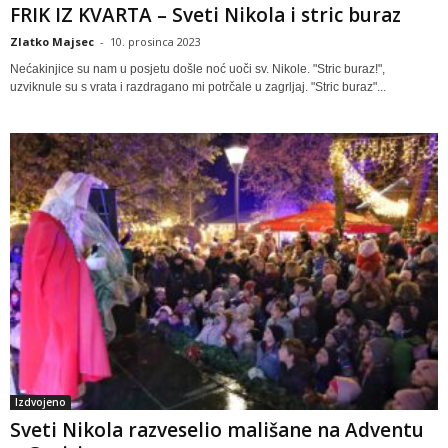
FRIK IZ KVARTA – Sveti Nikola i stric buraz
Zlatko Majsec
-
10. prosinca 2023
Nećakinjice su nam u posjetu došle noć uoči sv. Nikole. "Stric buraz!",
uzviknule su s vrata i razdragano mi potrčale u zagrljaj. "Stric buraz"...
Izdvojeno
Sveti Nikola razveselio mališane na Adventu