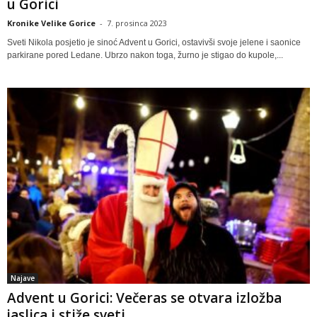
u Gorici
Kronike Velike Gorice
-
7. prosinca 2023
Sveti Nikola posjetio je sinoć Advent u Gorici, ostavivši svoje jelene i saonice
parkirane pored Ledane. Ubrzo nakon toga, žurno je stigao do kupole,...
Najave
Advent u Gorici: Večeras se otvara izložba
jaslica i stiže sveti...