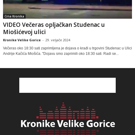
Crna Kronika
VIDEO Večeras opljačkan Studenac u
Miošićevoj ulici
Kronike Velike Gorice
-
29. veljače 2024
Večeras oko 18:30 sati zaprimljena je dojava o krađi u trgovini Studenac u Ulici
Andrije Kačića Miošića. "Dojavu smo zaprimili oko 18:30 sati. Radi se...