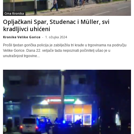
Crna Kronika
Opljačkani Spar, Studenac i Müller, svi
kradljivci uhićeni
Kronike Velike Gorice
-
1. ožujka 2024
Prošli tjedan gorička policija je zabilježila tri krađe u trgovinama na području
Velike Gorice. Dana 22. veljače tada nepoznati počinitelj ušao je u
unutrašnjost trgovine...