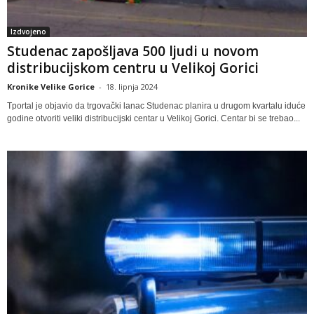
Izdvojeno
Studenac zapošljava 500 ljudi u novom
distribucijskom centru u Velikoj Gorici
Kronike Velike Gorice
-
18. lipnja 2024
Tportal je objavio da trgovački lanac Studenac planira u drugom kvartalu iduće
godine otvoriti veliki distribucijski centar u Velikoj Gorici. Centar bi se trebao...