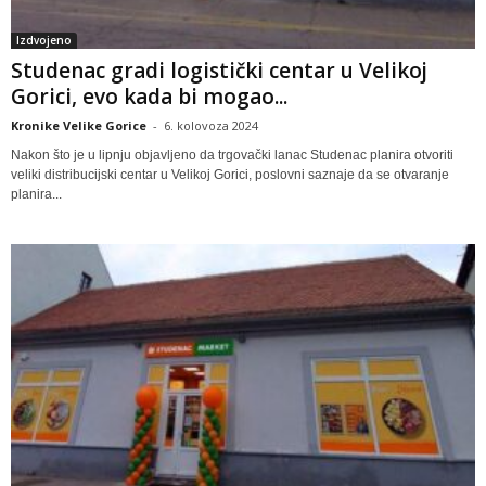
Izdvojeno
Studenac gradi logistički centar u Velikoj
Gorici, evo kada bi mogao...
Kronike Velike Gorice
-
6. kolovoza 2024
Nakon što je u lipnju objavljeno da trgovački lanac Studenac planira otvoriti
veliki distribucijski centar u Velikoj Gorici, poslovni saznaje da se otvaranje
planira...