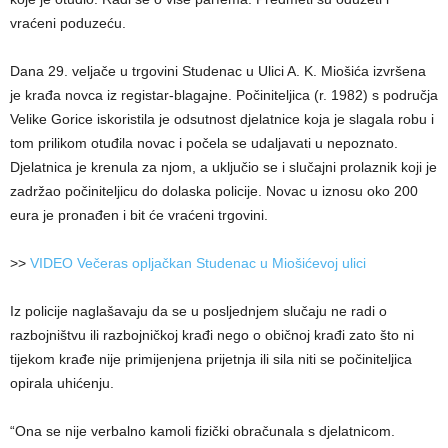
vraćeni poduzeću.
Dana 29. veljače u trgovini Studenac u Ulici A. K. Miošića izvršena
je krađa novca iz registar-blagajne. Počiniteljica (r. 1982) s područja
Velike Gorice iskoristila je odsutnost djelatnice koja je slagala robu i
tom prilikom otuđila novac i počela se udaljavati u nepoznato.
Djelatnica je krenula za njom, a uključio se i slučajni prolaznik koji je
zadržao počiniteljicu do dolaska policije. Novac u iznosu oko 200
eura je pronađen i bit će vraćeni trgovini.
>>
VIDEO Večeras opljačkan Studenac u Miošićevoj ulici
Iz policije naglašavaju da se u posljednjem slučaju ne radi o
razbojništvu ili razbojničkoj krađi nego o običnoj krađi zato što ni
tijekom krađe nije primijenjena prijetnja ili sila niti se počiniteljica
opirala uhićenju.
“Ona se nije verbalno kamoli fizički obračunala s djelatnicom.