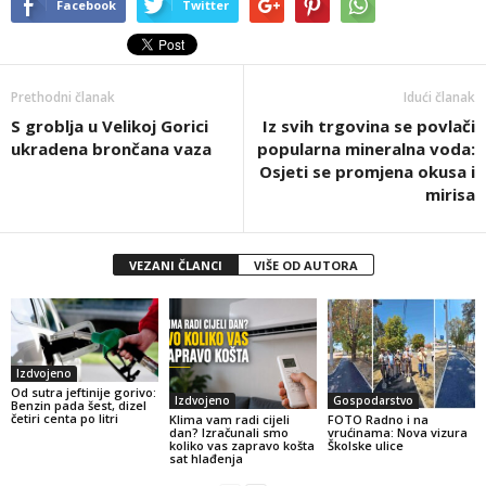
Facebook
Twitter
Prethodni članak
Idući članak
S groblja u Velikoj Gorici
Iz svih trgovina se povlači
ukradena brončana vaza
popularna mineralna voda:
Osjeti se promjena okusa i
mirisa
VEZANI ČLANCI
VIŠE OD AUTORA
Izdvojeno
Od sutra jeftinije gorivo:
Izdvojeno
Gospodarstvo
Benzin pada šest, dizel
četiri centa po litri
Klima vam radi cijeli
FOTO Radno i na
dan? Izračunali smo
vrućinama: Nova vizura
koliko vas zapravo košta
Školske ulice
sat hlađenja