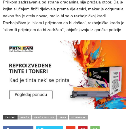
Prilikom zadržavanja od strane građanina nije pružala otpor. Da je
kojim slučajem fiziči djelovala prema djelatnici, makar je odgurnula
nakon što je otela novac, radilo bi se o razbojničkoj krađi.
Razbojništvo je ‘silom i prijetnom da bi došao’, razbojnička krađa je
‘silom ili prijetnjom da bi zadržao'”, objašnjavaju iz goričke policije.
TAGOVI
KRAĐA
KRAĐA MULLER
SPAR
STUDENAC