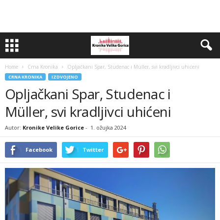
Home
Crna Kronika
Opljačkani Spar, Studenac i Müller, svi kradljivci uhićeni
CRNA KRONIKA
IZDVOJENO
Opljačkani Spar, Studenac i
Müller, svi kradljivci uhićeni
Autor:
Kronike Velike Gorice
-
1. ožujka 2024
Facebook
Twitter