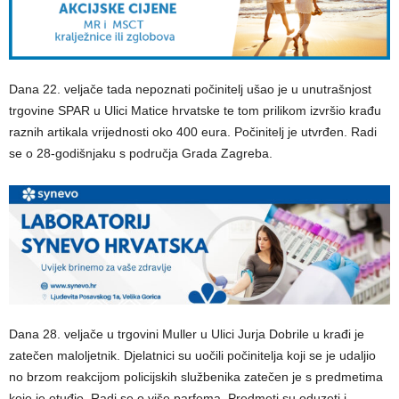
Dana 22. veljače tada nepoznati počinitelj ušao je u unutrašnjost
trgovine SPAR u Ulici Matice hrvatske te tom prilikom izvršio krađu
raznih artikala vrijednosti oko 400 eura. Počinitelj je utvrđen. Radi
se o 28-godišnjaku s područja Grada Zagreba.
Dana 28. veljače u trgovini Muller u Ulici Jurja Dobrile u krađi je
zatečen maloljetnik. Djelatnici su uočili počinitelja koji se je udaljio
no brzom reakcijom policijskih službenika zatečen je s predmetima
koje je otuđio. Radi se o više parfema. Predmeti su oduzeti i