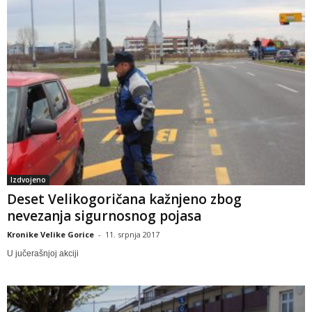
Izdvojeno
Deset Velikogoričana kažnjeno zbog
nevezanja sigurnosnog pojasa
Kronike Velike Gorice
-
11. srpnja 2017
U jučerašnjoj akciji