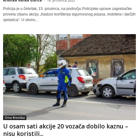
Kronike Velike Gorice
-
16. prosinca 2022
Policija je u četvrtak, 15. prosinca, na području Policijske uprave zagrebačke
provela ciljanu akciju „Nadzor korištenja sigurnosnog pojasa, mobitela i dječjih
sjedalica“. U okviru...
Crna Kronika
U osam sati akcije 20 vozača dobilo kaznu –
nisu koristili...