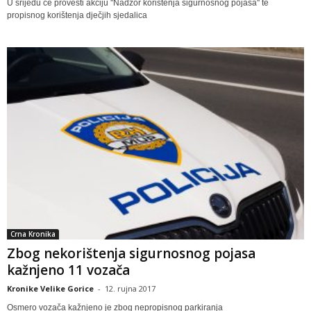
U srijedu će provesti akciju ''Nadzor korištenja sigurnosnog pojasa'' te
propisnog korištenja dječjih sjedalica
Crna Kronika
Zbog nekorištenja sigurnosnog pojasa
kažnjeno 11 vozača
Kronike Velike Gorice
-
12. rujna 2017
Osmero vozača kažnjeno je zbog nepropisnog parkiranja