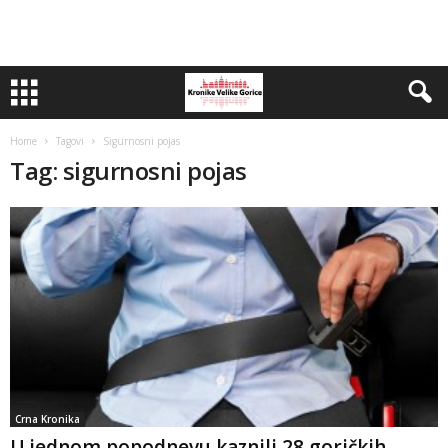
Home
Tagovi
Sigurnosni pojas
Tag: sigurnosni pojas
Crna Kronika
U jednom popodnevu kaznili 28 goričkih