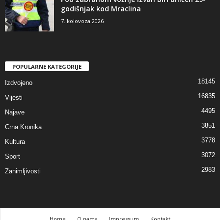
godišnjak kod Mraclina
7. kolovoza 2026
POPULARNE KATEGORIJE
18145
Izdvojeno
16835
Vijesti
4495
Najave
3851
Crna Kronika
3778
Kultura
3072
Sport
2983
Zanimljivosti
Home
O nama
Impressum
Kontakt