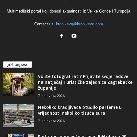
Multimedijski portal koji donosi aktualnosti iz Velike Gorice i Turopolja
Contact us:
kronikevg@kronikevg.com
JOŠ OBJAVA
Volite fotografirati? Prijavite svoje radove
na natječaj Turističke zajednice Zagrebačke
županije
7. kolovoza 2026
Nekoliko kradljivaca otuđilo parfeme u
vrijednosti nekoliko tisuća eura
7. kolovoza 2026
Pod zabranom vožnje izvan BiH uhićen 29-