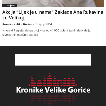
Izdvojeno
Akcija “Lijek je u nama” Zaklade Ana Rukavina
i u Velikoj...
Kronike Velike Gorice
-
3. lipnja 2014
Hrvatski Registar danas broji više od 44.000 potencijalnih darivatelja
krvotvornih matičnih stanica