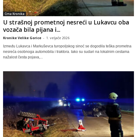
Crna Kronika
U strašnoj prometnoj nesreći u Lukavcu oba
vozača bila pijana i...
Kronike Velike Gorice
-
1. veljače 2026
Između Lukavca i Markuševca turopoljskog sinoć se dogodila teška prometna
nesreća osobnoga automobila i traktora. Iako su sudari na lokalnim cestama
nažalost česta pojava,...