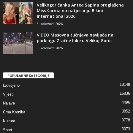
Velikogoričanka Antea Šapina proglašena
Miss šarma na natjecanju Bikini
International 2026.
8. kolovoza 2026
VIDEO Masovna tučnjava navijača na
parkingu Zračne luke u Velikoj Gorici
8. kolovoza 2026
POPULARNE KATEGORIJE
18148
Izdvojeno
16836
Vijesti
4496
Najave
3852
Crna Kronika
3778
Kultura
3073
Sport