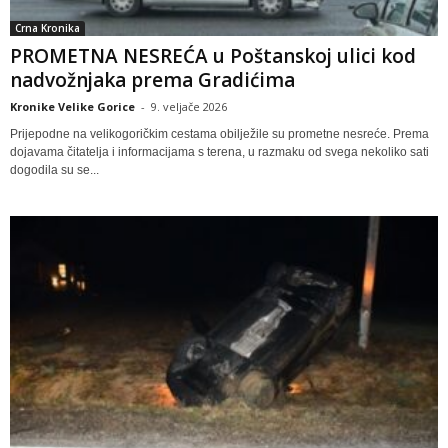
Crna Kronika
PROMETNA NESREĆA u Poštanskoj ulici kod
nadvožnjaka prema Gradićima
Kronike Velike Gorice
-
9. veljače 2026
Prijepodne na velikogoričkim cestama obilježile su prometne nesreće. Prema
dojavama čitatelja i informacijama s terena, u razmaku od svega nekoliko sati
dogodila su se...