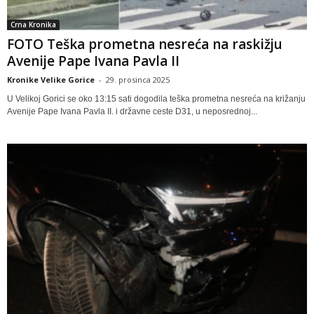
Crna Kronika
FOTO Teška prometna nesreća na raskižju
Avenije Pape Ivana Pavla II
Kronike Velike Gorice
-
29. prosinca 2025
U Velikoj Gorici se oko 13:15 sati dogodila teška prometna nesreća na križanju
Avenije Pape Ivana Pavla II. i državne ceste D31, u neposrednoj...