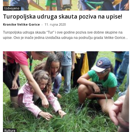
Izdvojeno
Turopoljska udruga skauta poziva na upise!
Kronike Velike Gorice
-
11. rujna 2020
Turopoljska udruga skauta “Tur” i ove godine poziva sve dobne skupine na
upise. Ovo je inače jedina izviđačka udruga na području grada Velike Gorice...
Kultura