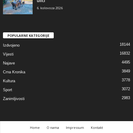
ulici
6. kolovoza 2026
POPULARNE KATEGORIJE
18144
Izdvojeno
16832
Vijesti
4495
Najave
3849
Crna Kronika
3778
Kultura
3072
Sport
2983
Zanimljivosti
Home
O nama
Impressum
Kontakt