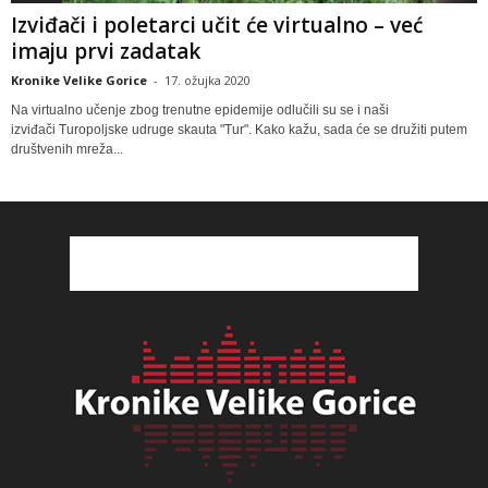
Izviđači i poletarci učit će virtualno – već
imaju prvi zadatak
Kronike Velike Gorice
-
17. ožujka 2020
Na virtualno učenje zbog trenutne epidemije odlučili su se i naši
izviđači Turopoljske udruge skauta "Tur". Kako kažu, sada će se družiti putem
društvenih mreža...