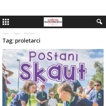
Home
Tagovi
Proletarci
Tag: proletarci