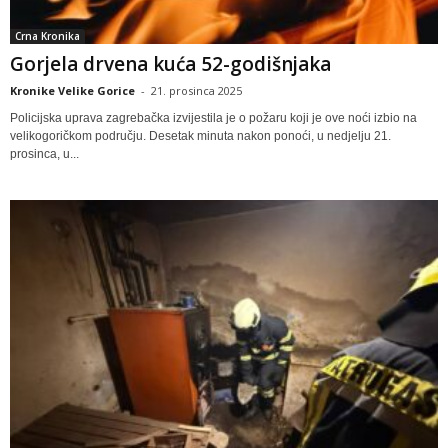
Crna Kronika
Gorjela drvena kuća 52-godišnjaka
Kronike Velike Gorice
-
21. prosinca 2025
Policijska uprava zagrebačka izvijestila je o požaru koji je ove noći izbio na
velikogoričkom području. Desetak minuta nakon ponoći, u nedjelju 21.
prosinca, u...