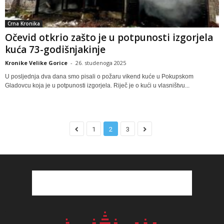
Crna Kronika
Očevid otkrio zašto je u potpunosti izgorjela
kuća 73-godišnjakinje
Kronike Velike Gorice
-
26. studenoga 2025
U posljednja dva dana smo pisali o požaru vikend kuće u Pokupskom
Gladovcu koja je u potpunosti izgorjela. Riječ je o kući u vlasništvu...
1
2
3