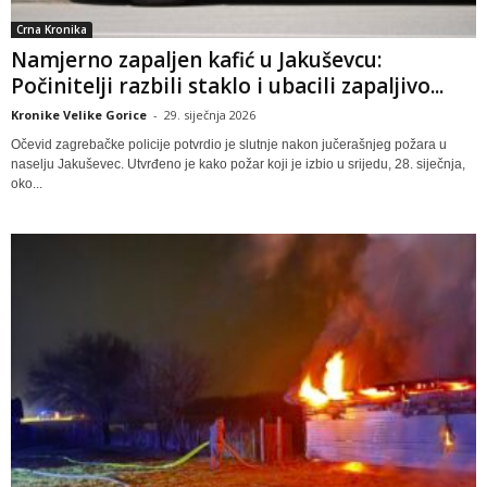
Crna Kronika
Namjerno zapaljen kafić u Jakuševcu:
Počinitelji razbili staklo i ubacili zapaljivo...
Kronike Velike Gorice
-
29. siječnja 2026
Očevid zagrebačke policije potvrdio je slutnje nakon jučerašnjeg požara u
naselju Jakuševec. Utvrđeno je kako požar koji je izbio u srijedu, 28. siječnja,
oko...