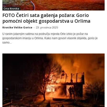
Crna Kronika
FOTO Četiri sata gašenja požara: Gorio
pomoćni objekt gospodarstva u Orlima
Kronike Velike Gorice
-
23. prosinca 2025
U ranim jutarnjim satima na području mjesta Orle izbio je požar na
gospodarskom imanju u Orlima. Kako nam govori vlasnik objekta, gorio je
samo...