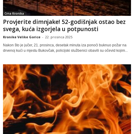
Crna Kronika
Provjerite dimnjake! 52-godišnjak ostao bez
svega, kuća izgorjela u potpunosti
Kronike Velike Gorice
-
22. prosinca 2025
Nakon što je jučer, 21. prosinca, desetak minuta iza ponoći buknuo požar na
drvenoj kući u mjestu Bukovčak, policijski službenici obavili su očevid kojim...