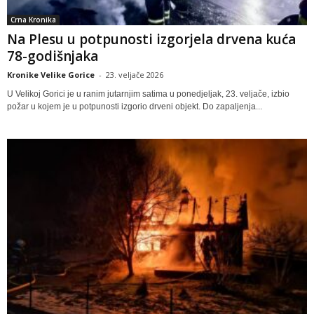
Crna Kronika
Na Plesu u potpunosti izgorjela drvena kuća
78-godišnjaka
Kronike Velike Gorice
-
23. veljače 2026
U Velikoj Gorici je u ranim jutarnjim satima u ponedjeljak, 23. veljače, izbio
požar u kojem je u potpunosti izgorio drveni objekt. Do zapaljenja...