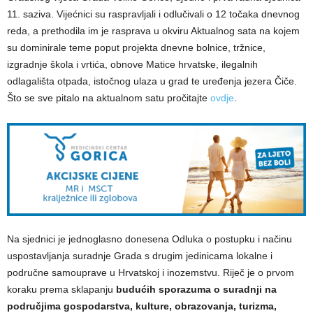
11. saziva. Vijećnici su raspravljali i odlučivali o 12 točaka dnevnog
reda, a prethodila im je rasprava u okviru Aktualnog sata na kojem
su dominirale teme poput projekta dnevne bolnice, tržnice,
izgradnje škola i vrtića, obnove Matice hrvatske, ilegalnih
odlagališta otpada, istočnog ulaza u grad te uređenja jezera Čiče.
Što se sve pitalo na aktualnom satu pročitajte
ovdje
.
Na sjednici je jednoglasno donesena Odluka o postupku i načinu
uspostavljanja suradnje Grada s drugim jedinicama lokalne i
područne samouprave u Hrvatskoj i inozemstvu. Riječ je o prvom
koraku prema sklapanju
budućih sporazuma o suradnji na
područjima gospodarstva, kulture, obrazovanja, turizma,