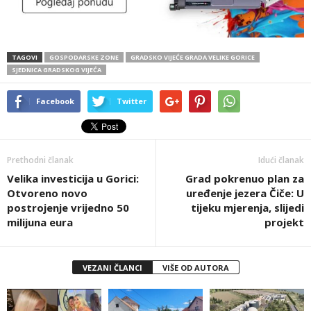
TAGOVI
GOSPODARSKE ZONE
GRADSKO VIJEĆE GRADA VELIKE GORICE
SJEDNICA GRADSKOG VIJEĆA
Facebook
Twitter
Prethodni članak
Idući članak
Velika investicija u Gorici:
Grad pokrenuo plan za
Otvoreno novo
uređenje jezera Čiče: U
postrojenje vrijedno 50
tijeku mjerenja, slijedi
milijuna eura
projekt
VEZANI ČLANCI
VIŠE OD AUTORA