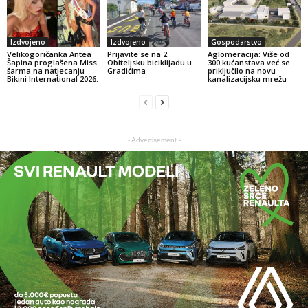
Izdvojeno
Izdvojeno
Gospodarstvo
Velikogoričanka Antea
Prijavite se na 2.
Aglomeracija: Više od
Šapina proglašena Miss
Obiteljsku biciklijadu u
300 kućanstava već se
šarma na natjecanju
Gradićima
priključilo na novu
Bikini International 2026.
kanalizacijsku mrežu
- Advertisement -