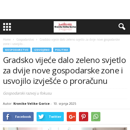
Home
Gospodarstvo
Gradsko vijeće dalo zeleno svjetlo za dvije nove gospodarske
zone i usvojilo...
GOSPODARSTVO
IZDVOJENO
POLITIKA
Gradsko vijeće dalo zeleno svjetlo
za dvije nove gospodarske zone i
usvojilo izvješće o proračunu
Gospodarski razvoj u fokusu
Autor:
Kronike Velike Gorice
-
10. srpnja 2025
Facebook
Twitter