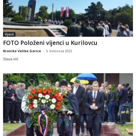
Vijesti
FOTO Položeni vijenci u Kurilovcu
Kronike Velike Gorice
-
5. kolovoza 2022
Slava im!