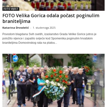
FOTO VIJEST
FOTO Velika Gorica odala počast poginulim
braniteljima
Katarina Drvodelić
-
1. studenoga 2025
Povodom blagdana Svih svetih, izaslanstvo Grada Velike Gorice jutros je
položilo vijence i zapalilo svijeće kod Spomenika poginulim hrvatskim
braniteljima Domovinskog rata na platou...