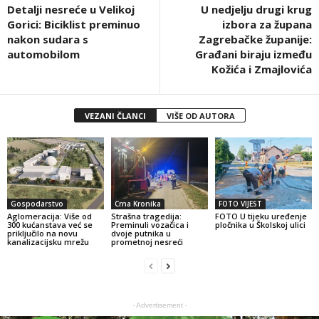
Detalji nesreće u Velikoj
U nedjelju drugi krug
Gorici: Biciklist preminuo
izbora za župana
nakon sudara s
Zagrebačke županije:
automobilom
Građani biraju između
Kožića i Zmajlovića
VEZANI ČLANCI
VIŠE OD AUTORA
Gospodarstvo
Crna Kronika
FOTO VIJEST
Aglomeracija: Više od
Strašna tragedija:
FOTO U tijeku uređenje
300 kućanstava već se
Preminuli vozačica i
pločnika u Školskoj ulici
priključilo na novu
dvoje putnika u
kanalizacijsku mrežu
prometnoj nesreći
- Advertisement -