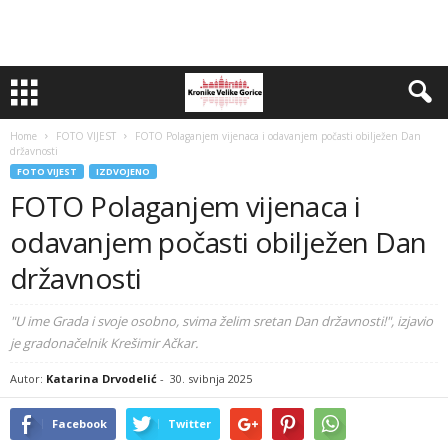
Home
FOTO VIJEST
FOTO Polaganjem vijenaca i odavanjem počasti obilježen Dan
državnosti
FOTO VIJEST
IZDVOJENO
FOTO Polaganjem vijenaca i
odavanjem počasti obilježen Dan
državnosti
"U ime Grada i svoje osobno, svima želim sretan Dan državnosti!", izjavio
je gradonačelnik Krešimir Ačkar.
Autor:
Katarina Drvodelić
-
30. svibnja 2025
Facebook
Twitter