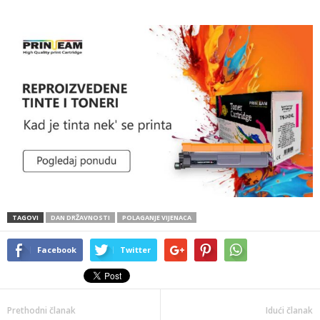
TAGOVI
DAN DRŽAVNOSTI
POLAGANJE VIJENACA
Facebook
Twitter
Prethodni članak
Idući članak