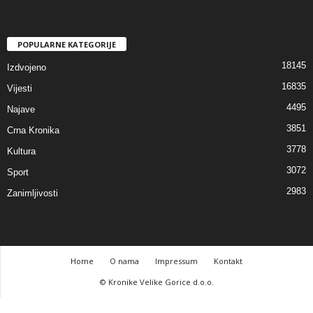
POPULARNE KATEGORIJE
18145
Izdvojeno
16835
Vijesti
4495
Najave
3851
Crna Kronika
3778
Kultura
3072
Sport
2983
Zanimljivosti
Home
O nama
Impressum
Kontakt
© Kronike Velike Gorice d.o.o.