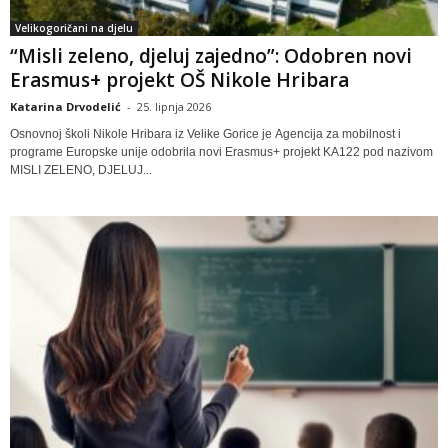
Velikogoričani na djelu
“Misli zeleno, djeluj zajedno”: Odobren novi
Erasmus+ projekt OŠ Nikole Hribara
Katarina Drvodelić
-
25. lipnja 2026
Osnovnoj školi Nikole Hribara iz Velike Gorice je Agencija za mobilnost i
programe Europske unije odobrila novi Erasmus+ projekt KA122 pod nazivom
MISLI ZELENO, DJELUJ...