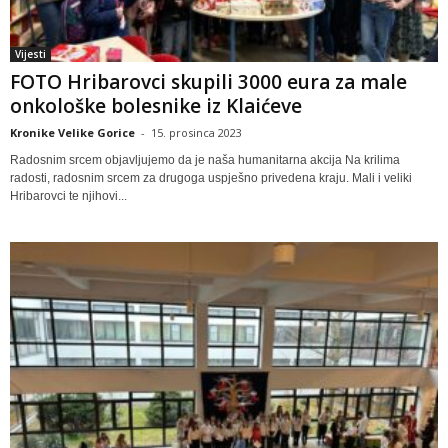
Vijesti
FOTO Hribarovci skupili 3000 eura za male
onkološke bolesnike iz Klaićeve
Kronike Velike Gorice
-
15. prosinca 2023
Radosnim srcem objavljujemo da je naša humanitarna akcija Na krilima
radosti, radosnim srcem za drugoga uspješno privedena kraju. Mali i veliki
Hribarovci te njihovi...