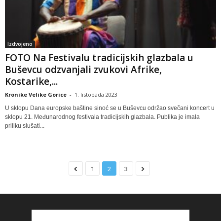
Izdvojeno
FOTO Na Festivalu tradicijskih glazbala u
Buševcu odzvanjali zvukovi Afrike,
Kostarike,...
Kronike Velike Gorice
-
1. listopada 2023
U sklopu Dana europske baštine sinoć se u Buševcu održao svečani koncert u
sklopu 21. Međunarodnog festivala tradicijskih glazbala. Publika je imala
priliku slušati...
1
2
3