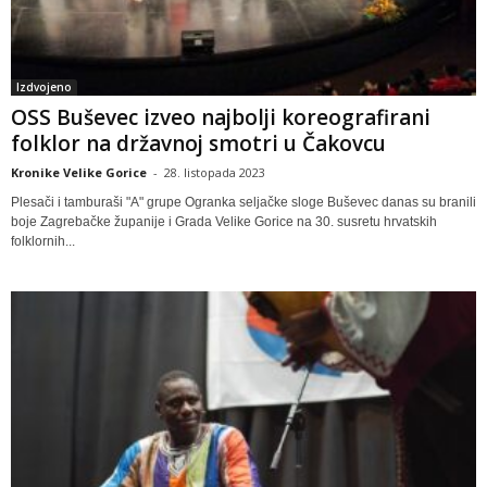
Izdvojeno
OSS Buševec izveo najbolji koreografirani
folklor na državnoj smotri u Čakovcu
Kronike Velike Gorice
-
28. listopada 2023
Plesači i tamburaši "A" grupe Ogranka seljačke sloge Buševec danas su branili
boje Zagrebačke županije i Grada Velike Gorice na 30. susretu hrvatskih
folklornih...