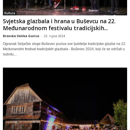
Kultura
Svjetska glazbala i hrana u Buševcu na 22.
Međunarodnom festivalu tradicijskih...
Kronike Velike Gorice
-
23. rujna 2024
Ogranak Seljačke sloge Buševec poziva sve ljubitelje tradicijske glazbe na 22.
Međunarodni festival tradicijskih glazbala - Buševec 2024, koji će se održati u
subotu,...