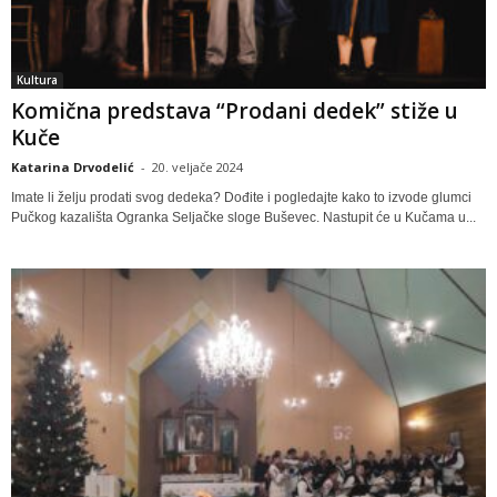
Kultura
Komična predstava “Prodani dedek” stiže u
Kuče
Katarina Drvodelić
-
20. veljače 2024
Imate li želju prodati svog dedeka? Dođite i pogledajte kako to izvode glumci
Pučkog kazališta Ogranka Seljačke sloge Buševec. Nastupit će u Kučama u...