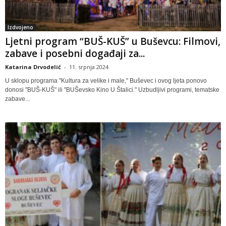
Izdvojeno
Ljetni program “BUŠ-KUŠ” u Buševcu: Filmovi,
zabave i posebni događaji za...
Katarina Drvodelić
-
11. srpnja 2024
U sklopu programa "Kultura za velike i male," Buševec i ovog ljeta ponovo
donosi "BUŠ-KUŠ" ili "BUŠevsko Kino U Štalici." Uzbudljivi programi, tematske
zabave...