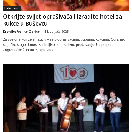
Izdvojeno
Otkrijte svijet oprašivača i izradite hotel za
kukce u Buševcu
Kronike Velike Gorice
-
14. veljače 2025
Za sve one koji žele naučiti više o oprašivačima, bubama, kukcima, Ogranak
seljačke sloge donosi zanimljivo i edukativno predavanje. Uz potporu
Zagrebačke županije, Upravnog...