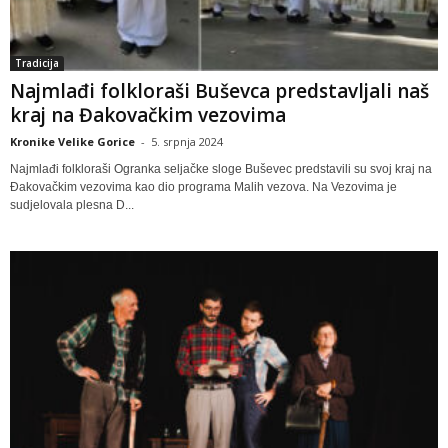
Tradicija
Najmlađi folkloraši Buševca predstavljali naš
kraj na Đakovačkim vezovima
Kronike Velike Gorice
-
5. srpnja 2024
Najmlađi folkloraši Ogranka seljačke sloge Buševec predstavili su svoj kraj na
Đakovačkim vezovima kao dio programa Malih vezova. Na Vezovima je
sudjelovala plesna D...