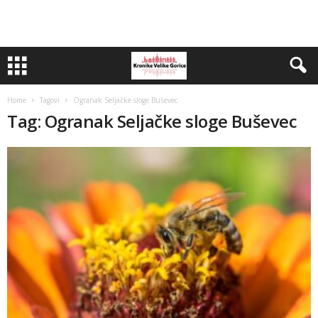
Home
Tagovi
Ogranak Seljačke sloge Buševec
Tag: Ogranak Seljačke sloge Buševec