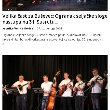
Izdvojeno
Velika čast za Buševec: Ogranak seljačke sloge
nastupa na 31. Susretu...
Kronike Velike Gorice
-
27. studenoga 2024
Ogranak Seljačke Sloge Buševec imat će priliku sudjelovati na 31. Susretu
hrvatskih tamburaških orkestara i sastava, koji će se održati 30. studenoga i
1....