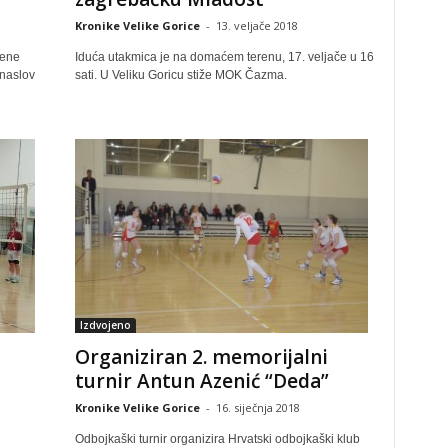
Kronike Velike Gorice
-
13. veljače 2018
zene
Iduća utakmica je na domaćem terenu, 17. veljače u 16
 naslov
sati. U Veliku Goricu stiže MOK Čazma.
Izdvojeno
Organiziran 2. memorijalni
turnir Antun Azenić “Deda”
Kronike Velike Gorice
-
16. siječnja 2018
Odbojkaški turnir organizira Hrvatski odbojkaški klub