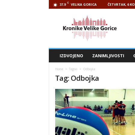
C
VELIKA GORICA
ČETVRTAK, 6 KO
37.9
Kronike
Velike
Gorice
IZDVOJENO
ZANIMLJIVOSTI
Home
Tagovi
Odbojka
Tag: Odbojka