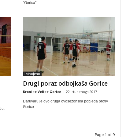
"Gorica"
Izdvojeno
Drugi poraz odbojkaša Gorice
Kronike Velike Gorice
-
22. studenoga 2017
Daruvaru je ovo druga ovosezonska pobjeda protiv
Gorice
du.
Page 1 of 9