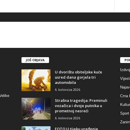
JOŠ OBJAVA
PO
Izdvo
U dvorištu obiteljske kuće
usred dana gorjela tri
Vijest
automobila
Najav
6. kolovoza 2026
Velike
Crna 
Strašna tragedija: Preminuli
Kultu
vozačica i dvoje putnika u
prometnoj nesreći
Sport
6. kolovoza 2026
Zaniml
FOTO U tijeku uređenje