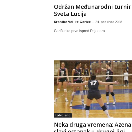
Održan Međunarodni turnir
Sveta Lucija
Kronike Velike Gorice
-
24. prosinca 2018
Goričanke prve ispred Prijedora
Izdvojeno
Neka druga vremena: Azena
slavi ostanak u drugoj ligi