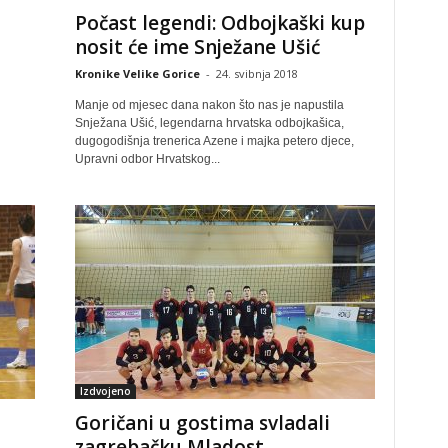
Počast legendi: Odbojkaški kup
nosit će ime Snježane Ušić
Kronike Velike Gorice
-
24. svibnja 2018
Manje od mjesec dana nakon što nas je napustila
Snježana Ušić, legendarna hrvatska odbojkašica,
dugogodišnja trenerica Azene i majka petero djece,
Upravni odbor Hrvatskog...
Izdvojeno
Goričani u gostima svladali
zagrebačku Mladost