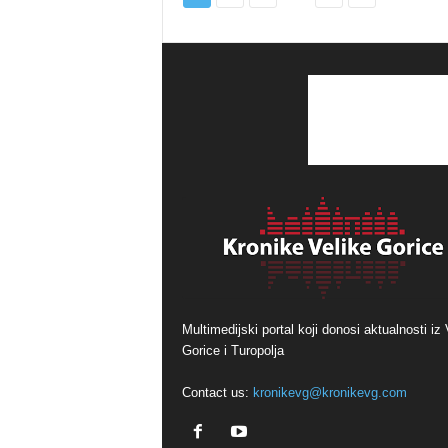
Multimedijski portal koji donosi aktualnosti iz 
Gorice i Turopolja
Contact us:
kronikevg@kronikevg.com