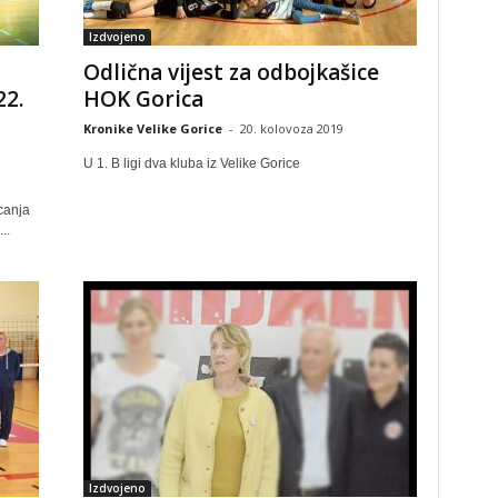
Izdvojeno
Odlična vijest za odbojkašice
22.
HOK Gorica
Kronike Velike Gorice
-
20. kolovoza 2019
U 1. B ligi dva kluba iz Velike Gorice
e
canja
..
Izdvojeno