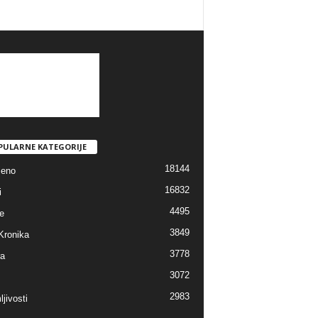
PULARNE KATEGORIJE
18144
jeno
16832
i
4495
e
3849
Kronika
3778
ra
3072
2983
jivosti