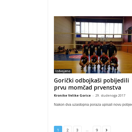
Izdvojeno
Gorički odbojkaši pobijedili
prvu momčad prvenstva
Kronike Velike Gorice
-
29. studenoga 2017
Nakon dva uzastopna poraza upisali novu pobje
...
1
2
3
9