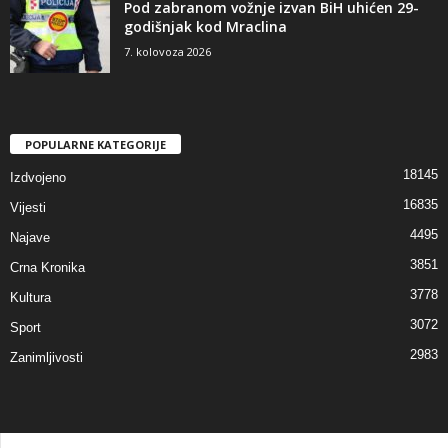
Pod zabranom vožnje izvan BiH uhićen 29-
godišnjak kod Mraclina
7. kolovoza 2026
POPULARNE KATEGORIJE
18145
Izdvojeno
16835
Vijesti
4495
Najave
3851
Crna Kronika
3778
Kultura
3072
Sport
2983
Zanimljivosti