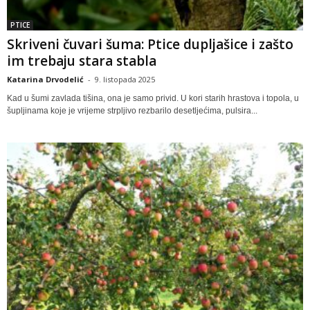
PTICE
Skriveni čuvari šuma: Ptice dupljašice i zašto
im trebaju stara stabla
Katarina Drvodelić
-
9. listopada 2025
Kad u šumi zavlada tišina, ona je samo privid. U kori starih hrastova i topola, u
šupljinama koje je vrijeme strpljivo rezbarilo desetljećima, pulsira...