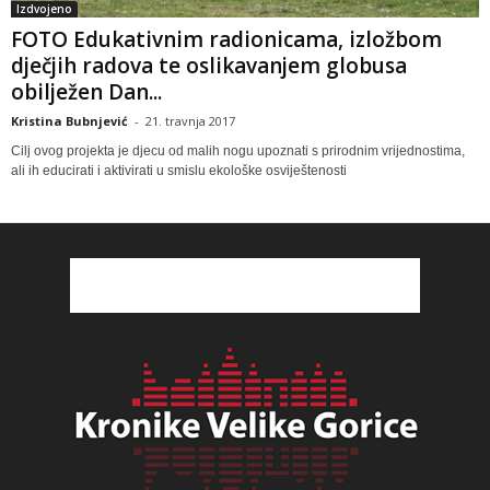
Izdvojeno
FOTO Edukativnim radionicama, izložbom
dječjih radova te oslikavanjem globusa
obilježen Dan...
Kristina Bubnjević
-
21. travnja 2017
Cilj ovog projekta je djecu od malih nogu upoznati s prirodnim vrijednostima,
ali ih educirati i aktivirati u smislu ekološke osviještenosti