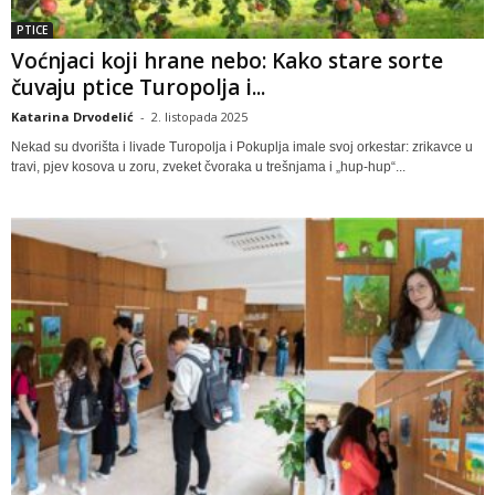
PTICE
Voćnjaci koji hrane nebo: Kako stare sorte
čuvaju ptice Turopolja i...
Katarina Drvodelić
-
2. listopada 2025
Nekad su dvorišta i livade Turopolja i Pokuplja imale svoj orkestar: zrikavce u
travi, pjev kosova u zoru, zveket čvoraka u trešnjama i „hup-hup“...