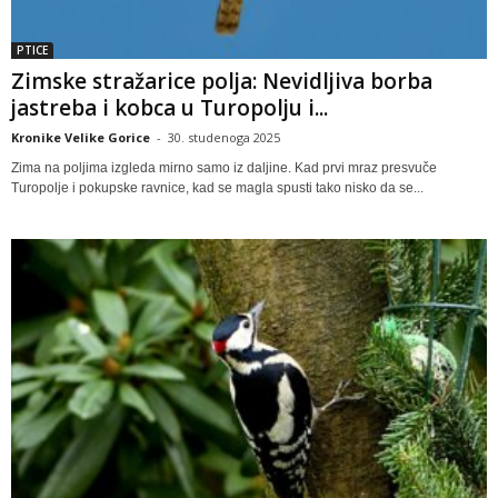
PTICE
Zimske stražarice polja: Nevidljiva borba
jastreba i kobca u Turopolju i...
Kronike Velike Gorice
-
30. studenoga 2025
Zima na poljima izgleda mirno samo iz daljine. Kad prvi mraz presvuče
Turopolje i pokupske ravnice, kad se magla spusti tako nisko da se...