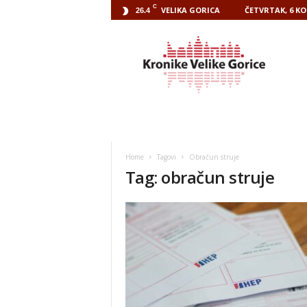
C
VELIKA GORICA
ČETVRTAK, 6 KO
26.4
Kronike
Velike
Gorice
Home
Tagovi
Obračun struje
Tag: obračun struje