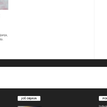
:
janja,
to.
JOŠ OBJAVA
PO
Izdvo