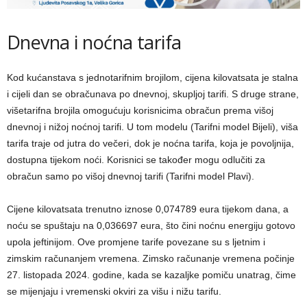
Dnevna i noćna tarifa
Kod kućanstava s jednotarifnim brojilom, cijena kilovatsata je stalna
i cijeli dan se obračunava po dnevnoj, skupljoj tarifi. S druge strane,
višetarifna brojila omogućuju korisnicima obračun prema višoj
dnevnoj i nižoj noćnoj tarifi. U tom modelu (Tarifni model Bijeli), viša
tarifa traje od jutra do večeri, dok je noćna tarifa, koja je povoljnija,
dostupna tijekom noći. Korisnici se također mogu odlučiti za
obračun samo po višoj dnevnoj tarifi (Tarifni model Plavi).
Cijene kilovatsata trenutno iznose 0,074789 eura tijekom dana, a
noću se spuštaju na 0,036697 eura, što čini noćnu energiju gotovo
upola jeftinijom. Ove promjene tarife povezane su s ljetnim i
zimskim računanjem vremena. Zimsko računanje vremena počinje
27. listopada 2024. godine, kada se kazaljke pomiču unatrag, čime
se mijenjaju i vremenski okviri za višu i nižu tarifu.