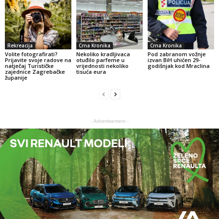
Rekreacija
Crna Kronika
Crna Kronika
Volite fotografirati?
Nekoliko kradljivaca
Pod zabranom vožnje
Prijavite svoje radove na
otuđilo parfeme u
izvan BiH uhićen 29-
natječaj Turističke
vrijednosti nekoliko
godišnjak kod Mraclina
zajednice Zagrebačke
tisuća eura
županije
- Advertisement -