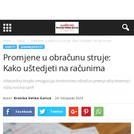
Home
Vijesti
Promjene u obračunu struje: Kako uštedjeti na računima
VIJESTI
ZANIMLJIVOSTI
Promjene u obračunu struje:
Kako uštedjeti na računima
Višetarifna brojila omogućuju korisnicima obračun prema višoj dnevnoj i
nižoj noćnoj tarifi
Autor:
Kronike Velike Gorice
-
24. listopada 2024
Facebook
Twitter