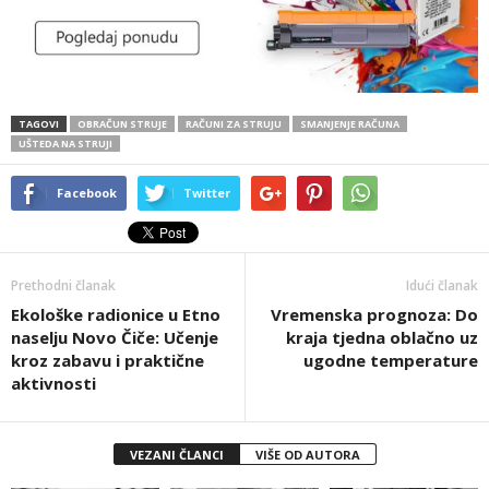
TAGOVI
OBRAČUN STRUJE
RAČUNI ZA STRUJU
SMANJENJE RAČUNA
UŠTEDA NA STRUJI
Facebook
Twitter
Prethodni članak
Idući članak
Ekološke radionice u Etno
Vremenska prognoza: Do
naselju Novo Čiče: Učenje
kraja tjedna oblačno uz
kroz zabavu i praktične
ugodne temperature
aktivnosti
VEZANI ČLANCI
VIŠE OD AUTORA