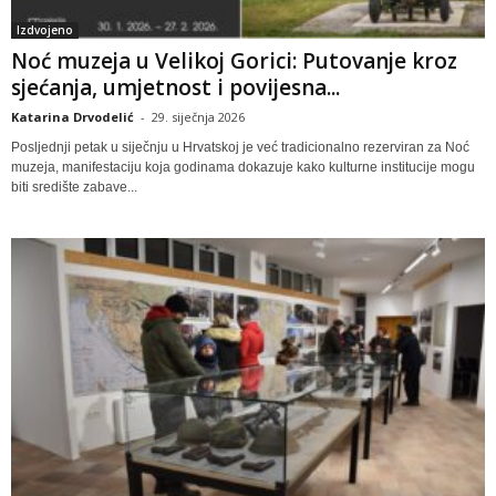
Izdvojeno
Noć muzeja u Velikoj Gorici: Putovanje kroz
sjećanja, umjetnost i povijesna...
Katarina Drvodelić
-
29. siječnja 2026
Posljednji petak u siječnju u Hrvatskoj je već tradicionalno rezerviran za Noć
muzeja, manifestaciju koja godinama dokazuje kako kulturne institucije mogu
biti središte zabave...