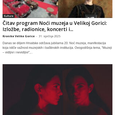
Kultura
Čitav program Noći muzeja u Velikoj Gorici:
Izložbe, radionice, koncerti i...
Kronike Velike Gorice
-
31. siječnja 2025
Danas se diljem Hrvatske održava jubilarna 20. Noć muzeja, manifestacija
koja ističe važnost muzejskih i baštinskih institucija. Ovogodišnja tema, "Muzeji
– vidljivi i nevidljivi",...