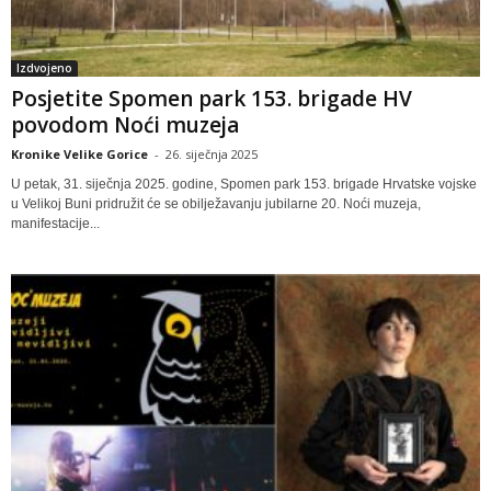
Izdvojeno
Posjetite Spomen park 153. brigade HV
povodom Noći muzeja
Kronike Velike Gorice
-
26. siječnja 2025
U petak, 31. siječnja 2025. godine, Spomen park 153. brigade Hrvatske vojske
u Velikoj Buni pridružit će se obilježavanju jubilarne 20. Noći muzeja,
manifestacije...