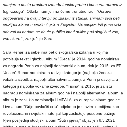
namjerno dosta prostora između tonske probe i koncerta upravo iz
tog razloga
“. Otkrila nam je i na čemu trenutno radi. “
Upravo
odgovaram na ovaj intervju po izlasku iz studija: snimam svoj peti
studijski album u studiu Cycle u Zagrebu. Ne smijem još puno više
odavati ali nadam se da će publika imati prilike prvi singl čuti vrlo,
vrlo skoro!”,
zaključuje Sara.
Sara Renar iza sebe ima pet diskografska izdanja u kojima
potpisuje tekst i glazbu. Album “Djeca” je 2014. godine nominiran
za nagradu Porin za najbolji debitantski album, dok je 2015. za EP
“Jesen” Renar nominirana u dvije kategorije (najbolja ženska
vokalna izvedba, najbolji alternativni album), a Porin je osvojila u
kategoriji najbolje vokalne izvedbe. “Tišina” iz 2016. je za istu
nagradu nominirana za album godine i najbolji alternativni album, a
album je zaslužio nominaciju i IMPALA za europski album godine.
Live album “Gdje povlačiš crtu” odjeknuo je u svim medijima kao
revolucionarni i svjetski materijal koji zaslužuje posebnu pažnju.
Njen posljednji studijski album “Šuti i pjevaj” objavljen 8.3.2021
kritika je gotovo jednoglasno ocijenila kao njen najbolji i najzreliji