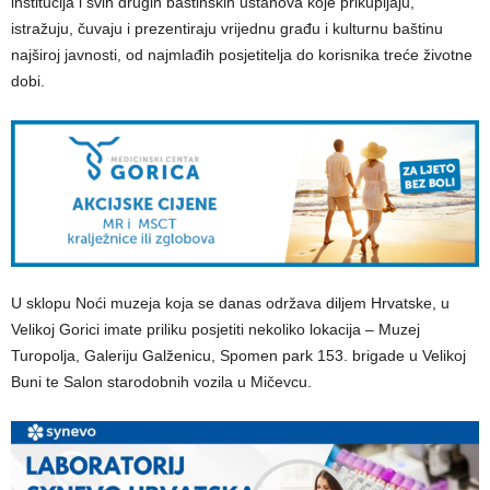
institucija i svih drugih baštinskih ustanova koje prikupljaju,
istražuju, čuvaju i prezentiraju vrijednu građu i kulturnu baštinu
najširoj javnosti, od najmlađih posjetitelja do korisnika treće životne
dobi.
U sklopu Noći muzeja koja se danas održava diljem Hrvatske, u
Velikoj Gorici imate priliku posjetiti nekoliko lokacija – Muzej
Turopolja, Galeriju Galženicu, Spomen park 153. brigade u Velikoj
Buni te Salon starodobnih vozila u Mičevcu.