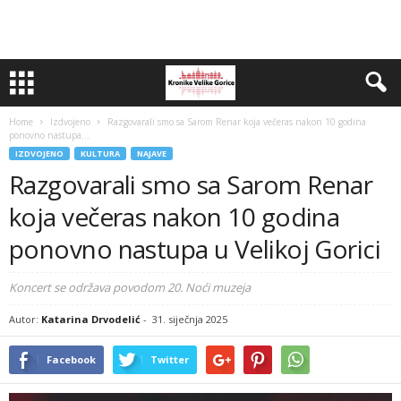
Home
Izdvojeno
Razgovarali smo sa Sarom Renar koja večeras nakon 10 godina
ponovno nastupa...
IZDVOJENO
KULTURA
NAJAVE
Razgovarali smo sa Sarom Renar
koja večeras nakon 10 godina
ponovno nastupa u Velikoj Gorici
Koncert se održava povodom 20. Noći muzeja
Autor:
Katarina Drvodelić
-
31. siječnja 2025
Facebook
Twitter