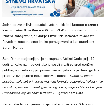
Jedan od zanimljivih događaja večeras bit će i
koncert poznate
kantautorice Sare Renar u Galeriji Galženica nakon otvaranja
izložbe fotografkinje Glorije Lizde “Neustrašiva mladost”.
Povodom koncerta smo kratko porazgovarali s kantautoricom
Sarom Renar.
Sara Renar posljednji put je nastupala u Velikoj Gorici prije 10
godina. Kako nam govori jako je veseli vratiti se
pred goričku
publiku, no ujedno joj je i
pomalo nevjerojatno da je deset godina
prošlo. A ovo publika može očekivati danas:
“Svirati ću jedan
poseban solo set primjeren manjem formatu pozornice. Velika mi je
radost najaviti da ću imati glazbenog gosta, sjajnog Marka Lucijana
Hraščaneca koji će začiniti izvedbu.”,
govori nam Sara.
Renar također namjerava posjetiti izložbu večeras.
“Ostavili smo