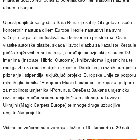
album u karijeri.
U posljednjih deset godina Sara Renar je zabilježila gotovo tisuću
koncertnih nastupa diljem Europe i regije nastupivši na svim
važnijim regionalnim festivalima i koncertnim prostorima. Osim
vlastite autorske glazbe, sklada i izvodi glazbu za kazalište, česta je
gošća književnih manifestacija, surađuje sa svjetski priznatim DJ
imenima (Insolate, Hibrid, Outcome), književnicima i pjesnicima te
radi glazbu za multimedijske projekte. Dobitnica je raznih europskih
priznanja i stipendija, uključujući projekt Europske Unije za potporu
mladih glazbenika “European Music Incubator”, europsku potporu
za mobilnost umjetnika i-Portunus, OneBeat Balkans umjetničku
rezidenciju, međunarodnu umjetničku rezidenciju u Lavovu u
Ukrajini (Magic Carpets Europe) te mnoge druge uzbudljive
umjetničke projekte.
Vidimo se večeras na otvorenju izložbe u 19 i koncertu u 20 sati.