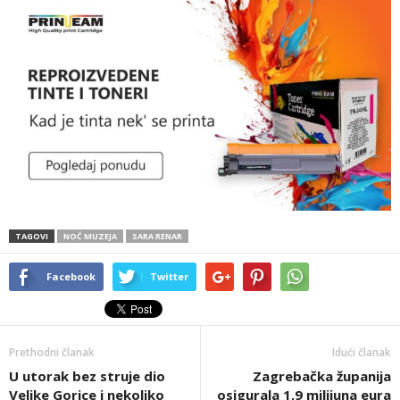
TAGOVI
NOĆ MUZEJA
SARA RENAR
Facebook
Twitter
Prethodni članak
Idući članak
U utorak bez struje dio
Zagrebačka županija
Velike Gorice i nekoliko
osigurala 1,9 milijuna eura