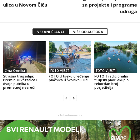
ulica u Novom Čiču
za projekte i programe
udruga
VEZANI ČLANCI
VIŠE OD AUTORA
Crna Kronika
FOTO VIJEST
FOTO VIJEST
Strašna tragedija:
FOTO U tijeku uređenje
FOTO Tradicionalni
Preminuli vozačica i
pločnika u Školskoj ulici
“Kupski plov” okupio
dvoje putnika u
rekordan broj
prometnoj nesreći
posjetitelja
- Advertisement -