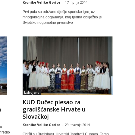
Kronike Velike Gorice
-
17. lipnja 2014
Prvi puta su održane dječje sportske igre, uz
mnogobrojna događanja, kraj tjedna obilježilo je
Svjetsko nogometno prvenstvo
Izdvojeno
KUD Dučec plesao za
a
gradišćanske Hrvate u
Slovačkoj
Kronike Velike Gorice
-
29. travnja 2014
ka
iredio
Obišli su Bratislavu, Hrvatski Jandrof i Čunovo. Tamo