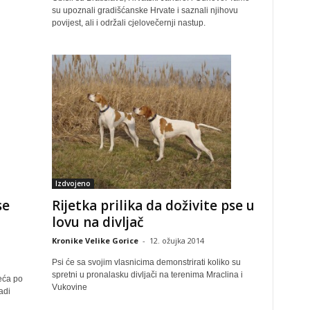
su upoznali gradišćanske Hrvate i saznali njihovu
povijest, ali i održali cjelovečernji nastup.
Izdvojeno
se
Rijetka prilika da doživite pse u
lovu na divljač
Kronike Velike Gorice
-
12. ožujka 2014
Psi će sa svojim vlasnicima demonstrirati koliko su
spretni u pronalasku divljači na terenima Mraclina i
eća po
Vukovine
adi