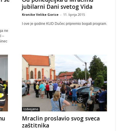
jubilarni Dani svetog Vida
Kronike Velike Gorice
-
11. lipnja 2015
I ove je godine KUD Dučec pripremio bogati program.
ega ne
l –
šinec
Izdvojeno
nu
Mraclin proslavio svog sveca
zaštitnika