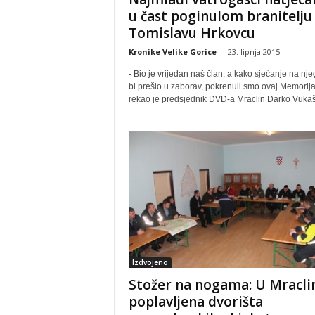
u čast poginulom branitelju
Tomislavu Hrkovcu
Kronike Velike Gorice
-
23. lipnja 2015
- Bio je vrijedan naš član, a kako sjećanje na nj
bi prešlo u zaborav, pokrenuli smo ovaj Memorija
rekao je predsjednik DVD-a Mraclin Darko Vuka
Izdvojeno
Stožer na nogama: U Mracli
poplavljena dvorišta