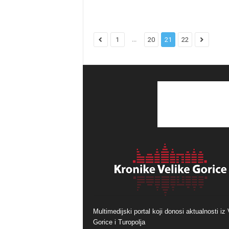
...
1
20
21
22
Multimedijski portal koji donosi aktualnosti iz 
Gorice i Turopolja