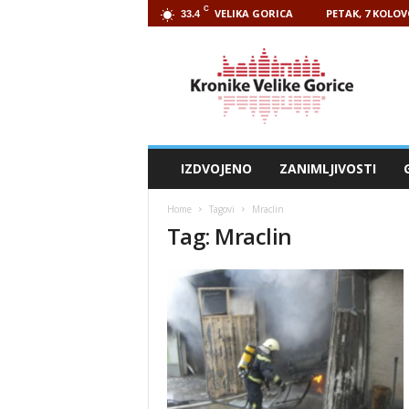
C
VELIKA GORICA
PETAK, 7 KOLOV
33.4
Kronike
Velike
Gorice
IZDVOJENO
ZANIMLJIVOSTI
Home
Tagovi
Mraclin
Tag: Mraclin