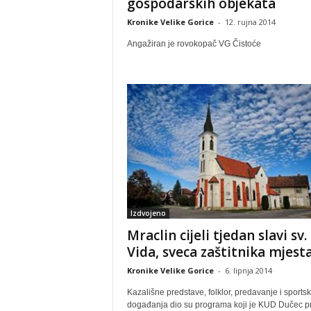
gospodarskih objekata
Kronike Velike Gorice
-
12. rujna 2014
Angažiran je rovokopač VG Čistoće
Izdvojeno
Mraclin cijeli tjedan slavi sv.
Vida, sveca zaštitnika mjest
Kronike Velike Gorice
-
6. lipnja 2014
Kazališne predstave, folklor, predavanje i sports
događanja dio su programa koji je KUD Dučec pr