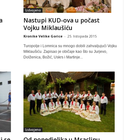
Izdvojeno
Nastupi KUD-ova u počast
a
Vojku Miklaušiću
Kronike Velike Gorice
-
25. listopada 2015
Turopolje i Lomnica su mnogo dobili zahvaljujući Vojku
Miklaušiću. Zapisao je običaje kao što su Jurjevo,
Dolženica, Božić, Uskrs i Martinje...
Izdvojeno
i se
Od ponedjeljka u Mraclinu