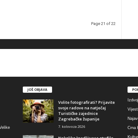
Page 21 of 22
JOŠ OBJAVA
PO
Izdvo
Volite fotografirati? Prijavite
svoje radove na natječaj
Vijest
Turističke zajednice
Zagrebačke županije
Najav
7. kolovoza 2026
Velike
Crna 
Kultu
Nekoliko kradljivaca otuđilo