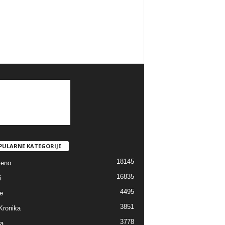
PULARNE KATEGORIJE
18145
jeno
16835
i
4495
e
3851
Kronika
3778
ra