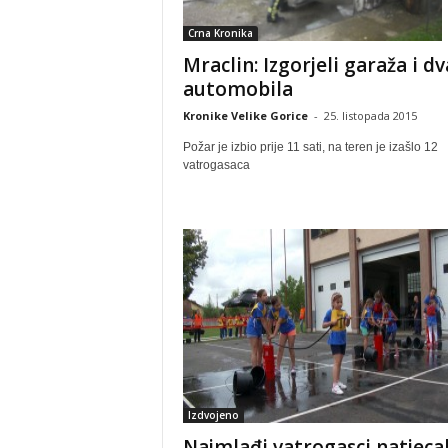
Crna Kronika
Mraclin: Izgorjeli garaža i dv
automobila
Kronike Velike Gorice
-
25. listopada 2015
Požar je izbio prije 11 sati, na teren je izašlo 12
vatrogasaca
Izdvojeno
Najmlađi vatrogasci natjecal