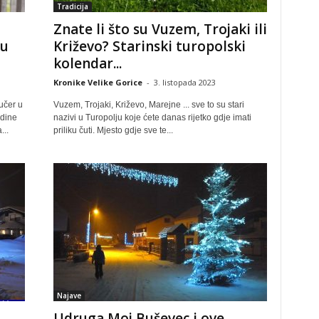
Tradicija
Znate li što su Vuzem, Trojaki ili
ru
Križevo? Starinski turopolski
kolendar...
Kronike Velike Gorice
-
3. listopada 2023
učer u
Vuzem, Trojaki, Križevo, Marejne ... sve to su stari
odine
nazivi u Turopolju koje ćete danas rijetko gdje imati
...
priliku čuti. Mjesto gdje sve te...
Najave
Udruga Moj Buševec i ove