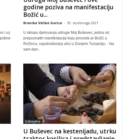
godine poziva na manifestaciju
Božić u...
Kronike Velike Gorice
-
30. studenoga 2021
o i uz
U sklopu djelovanja udruge Moj Buševec, jedna od
godine
prepoznatih manifestacija koju provode je Božić u
Rožincu, najukrašenijoj ulici u Donjem Turopolju. - Na
sam dan...
Izdvojeno
U Buševec na kestenijadu, utrku
traktor kosilica i predstavljanje