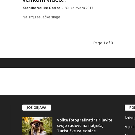
Kronike Velike Gorice
-
30. kolovoza 2017
Na Trgu seljačke sloge
Page 1 of 3
JOŠ OBJAVA
PO
Izdvo
Volite fotografirati? Prijavite
svoje radove na natječaj
Vijest
Turističke zajednice