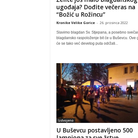
ugođaja? Dođite večeras na
“Božić u Rožincu”
Kronike Velike Gorice
-
26. prosinca 2022
Slavimo blagdan Sv. Stjepana, a posebno svečan
blagdansko raspoloženje bit će u Buševcu. Ove 
će se tako već devetog puta održati...
Izdvojeno
U Buševcu postavljeno 500
lampiona za sve žrtve