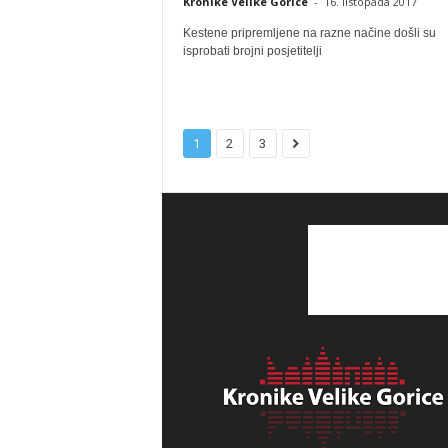
Kronike Velike Gorice
-
16. listopada 2017
Kestene pripremljene na razne načine došli su
isprobati brojni posjetitelji
1
2
3