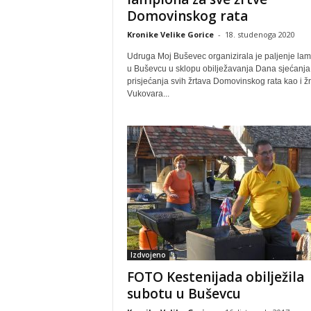
Domovinskog rata
Kronike Velike Gorice
-
18. studenoga 2020
Udruga Moj Buševec organizirala je paljenje la
u Buševcu u sklopu obilježavanja Dana sjećanja 
prisjećanja svih žrtava Domovinskog rata kao i ž
Vukovara...
Izdvojeno
FOTO Kestenijada obilježila
subotu u Buševcu