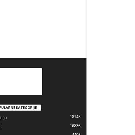
PULARNE KATEGORIJE
18145
jeno
16835
i
4495