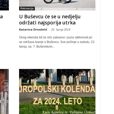
Rekreacija
ga
U Buševcu će se u nedjelju
održati najsporija utrka
Katarina Drvodelić
-
20. lipnja 2024
Ovog vikenda bit će vrlo zabavno i puno aktivnosti jer
se održava Ivanje u Buševcu. Sve počinje u subotu, 22.
lipnja, sa 7. Buševskom...