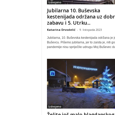
Izdvojeno
Jubilarna 10. Buševska
kestenijada održana uz dob
zabavu i 5. Utrku...
Katarina Drvodelić
-
9. listopada 2023
Jubilarna, 10. Buševska kestenijada održana je j
Buševcu. Pišemo jubilarna, jer to zaista je, niti g
pandemije nisu spriječile udrugu Moj Buševec da
Izdvojeno
Želite još malo blagdanskog