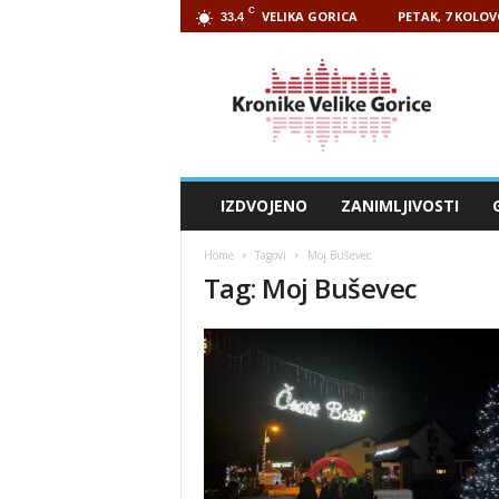
C
VELIKA GORICA
PETAK, 7 KOLOV
33.4
Kronike
Velike
Gorice
IZDVOJENO
ZANIMLJIVOSTI
Home
Tagovi
Moj Buševec
Tag: Moj Buševec