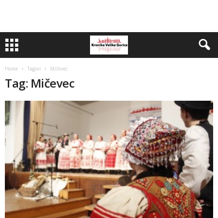
Home
Tagovi
Mičevec
Tag: Mičevec