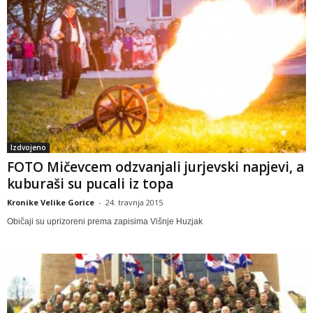
Izdvojeno
FOTO Mičevcem odzvanjali jurjevski napjevi, a
kuburaši su pucali iz topa
Kronike Velike Gorice
-
24. travnja 2015
Običaji su uprizoreni prema zapisima Višnje Huzjak