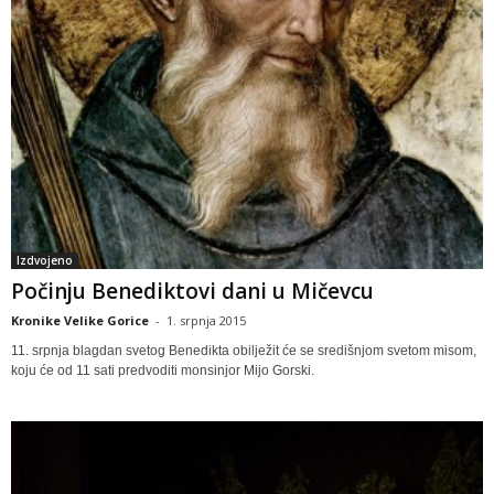
Izdvojeno
Počinju Benediktovi dani u Mičevcu
Kronike Velike Gorice
-
1. srpnja 2015
11. srpnja blagdan svetog Benedikta obilježit će se središnjom svetom misom,
koju će od 11 sati predvoditi monsinjor Mijo Gorski.