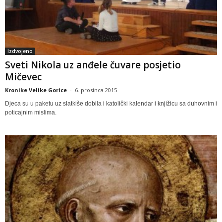
Izdvojeno
Sveti Nikola uz anđele čuvare posjetio
Mičevec
Kronike Velike Gorice
-
6. prosinca 2015
Djeca su u paketu uz slatkiše dobila i katolički kalendar i knjižicu sa duhovnim i
poticajnim mislima.