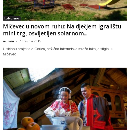
Izdvojeno
Mičevec u novom ruhu: Na dječjem igralištu
mini trg, osvijetljen solarnom...
admin
-
7. travnja 2015
U sklopu projekta e-Gorica, bežićna internetska mreža tako je stigla i u
Mičevec