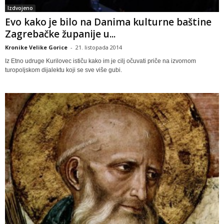
Izdvojeno
Evo kako je bilo na Danima kulturne baštine
Zagrebačke županije u...
Kronike Velike Gorice
-
21. listopada 2014
Iz Etno udruge Kurilovec ističu kako im je cilj očuvati priče na izvornom
turopoljskom dijalektu koji se sve više gubi.