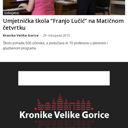
Izdvojeno
Umjetnička škola ”Franjo Lučić” na Matičnom
četvrtku
Kronike Velike Gorice
-
29. listopada 2015
Školu pohađa 500 učenika, a podučava ih 70 profesora u plesnom i
glazbenom programu