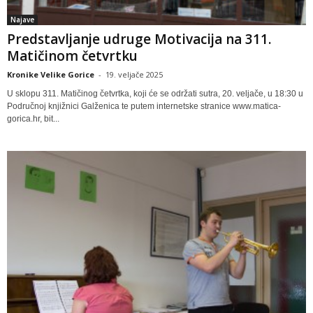
Najave
Predstavljanje udruge Motivacija na 311.
Matičinom četvrtku
Kronike Velike Gorice
-
19. veljače 2025
U sklopu 311. Matičinog četvrtka, koji će se održati sutra, 20. veljače, u 18:30 u
Područnoj knjižnici Galženica te putem internetske stranice www.matica-
gorica.hr, bit...