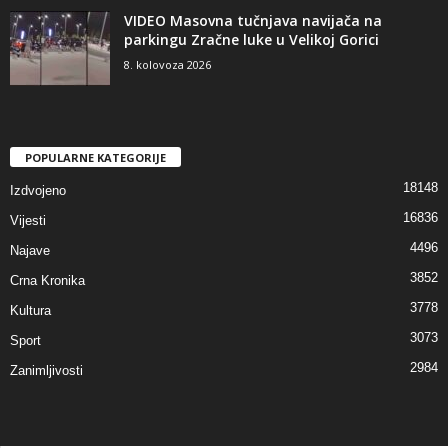
VIDEO Masovna tučnjava navijača na
parkingu Zračne luke u Velikoj Gorici
8. kolovoza 2026
POPULARNE KATEGORIJE
18148
Izdvojeno
16836
Vijesti
4496
Najave
3852
Crna Kronika
3778
Kultura
3073
Sport
2984
Zanimljivosti