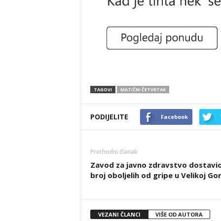
TAGOVI
MATIČNI ČETVRTAK
PODIJELITE
Facebook
Prethodni članak
Zavod za javno zdravstvo dostavi
broj oboljelih od gripe u Velikoj Gor
VEZANI ČLANCI
VIŠE OD AUTORA