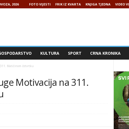
VOZA, 2026
FOTO VIJESTI
FRIK IZ KVARTA
KNJIGA TJEDNA
VIDEO VI
GOSPODARSTVO
KULTURA
SPORT
CRNA KRONIKA
a 311. Matičinom četvrtku
uge Motivacija na 311.
u