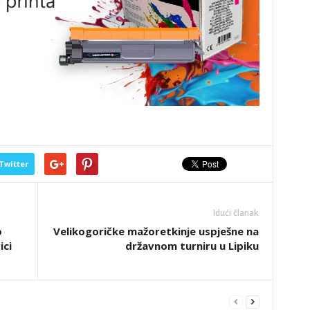
Twitter
Idući članak
o
Velikogoričke mažoretkinje uspješne na
ici
državnom turniru u Lipiku