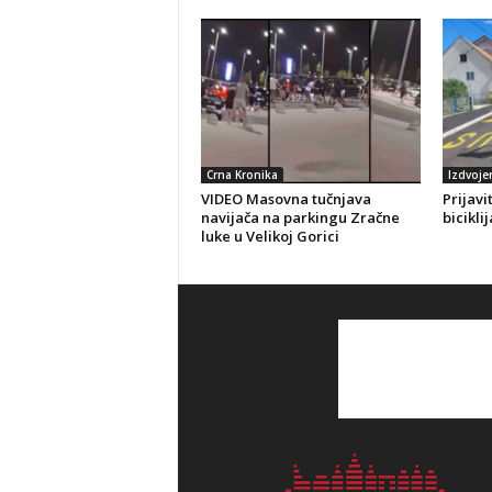
Crna Kronika
Izdvoje
VIDEO Masovna tučnjava
Prijavi
navijača na parkingu Zračne
bicikli
luke u Velikoj Gorici