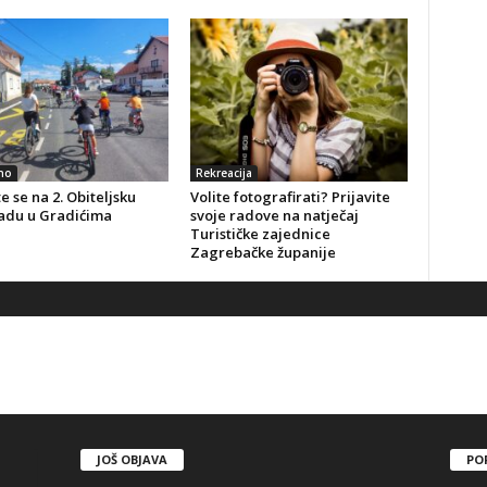
no
Rekreacija
te se na 2. Obiteljsku
Volite fotografirati? Prijavite
jadu u Gradićima
svoje radove na natječaj
Turističke zajednice
Zagrebačke županije
JOŠ OBJAVA
PO