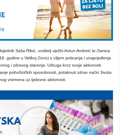
sjednik Saša Ribić, voditelj vježbi Antun Andreić te članica
. godine u Velikoj Gorici s ciljem poticanja i unaprjeđenja
ivnog i zdravog starenja. Udruga kroz svoje aktivnosti
jšanje psihofizičkih sposobnosti, potaknuti zdrav način života
nog vremena uz tjelesne aktivnosti.