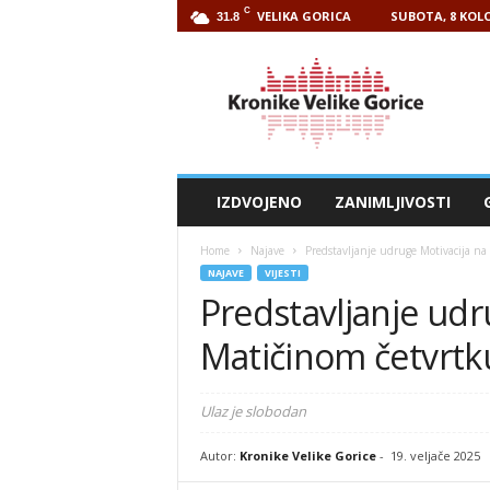
C
VELIKA GORICA
SUBOTA, 8 KOLO
31.8
Kronike
Velike
Gorice
IZDVOJENO
ZANIMLJIVOSTI
Home
Najave
Predstavljanje udruge Motivacija n
NAJAVE
VIJESTI
Predstavljanje udr
Matičinom četvrtk
Ulaz je slobodan
Autor:
Kronike Velike Gorice
-
19. veljače 2025