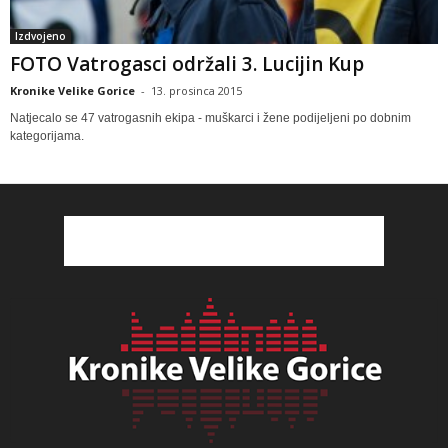
Izdvojeno
FOTO Vatrogasci održali 3. Lucijin Kup
Kronike Velike Gorice
-
13. prosinca 2015
Natjecalo se 47 vatrogasnih ekipa - muškarci i žene podijeljeni po dobnim
kategorijama.