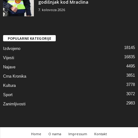
godišnjak kod Mraclina
7. kolovoza 2026
POPULARNE KATEGORIJE
18145
Izdvojeno
16835
Vijesti
4495
Najave
3851
Crna Kronika
3778
Kultura
3072
Sport
2983
Zanimljivosti
Home
O nama
Impressum
Kontakt