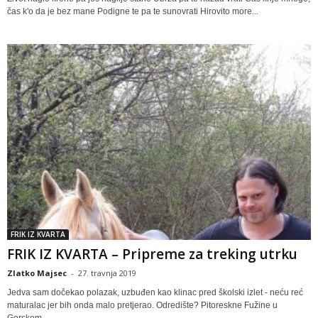
čas k'o da je bez mane Podigne te pa te sunovrati Hirovito more...
FRIK IZ KVARTA
FRIK IZ KVARTA – Pripreme za treking utrku
Zlatko Majsec
-
27. travnja 2019
Jedva sam dočekao polazak, uzbuđen kao klinac pred školski izlet - neću reć
maturalac jer bih onda malo pretjerao. Odredište? Pitoreskne Fužine u