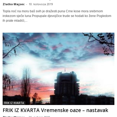
Zlatko Majsec
-
10. kolovoza 2019
Topla noć na moru baš svih je dražesti puna Crne kose mora srebrnom
irokezom sječe luna Propupale djevojčice trude se hodati ko žene Pogledom
ih prate mladići,...
FRIK IZ KVARTA
FRIK IZ KVARTA Vremenske oaze – nastavak