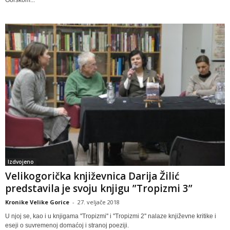
Gorskom...
Izdvojeno
Velikogorička književnica Darija Žilić
predstavila je svoju knjigu ”Tropizmi 3”
Kronike Velike Gorice
-
27. veljače 2018
U njoj se, kao i u knjigama ''Tropizmi'' i ''Tropizmi 2'' nalaze književne kritike i
eseji o suvremenoj domaćoj i stranoj poeziji.