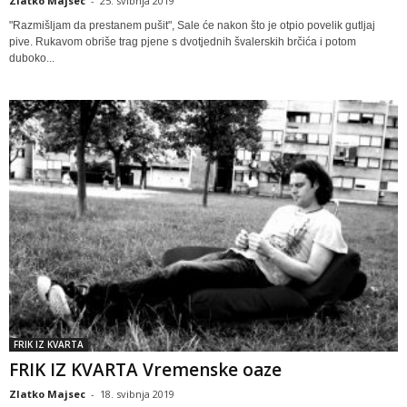
Zlatko Majsec
-
25. svibnja 2019
"Razmišljam da prestanem pušit", Sale će nakon što je otpio povelik gutljaj
pive. Rukavom obriše trag pjene s dvotjednih švalerskih brčića i potom
duboko...
FRIK IZ KVARTA
FRIK IZ KVARTA Vremenske oaze
Zlatko Majsec
-
18. svibnja 2019